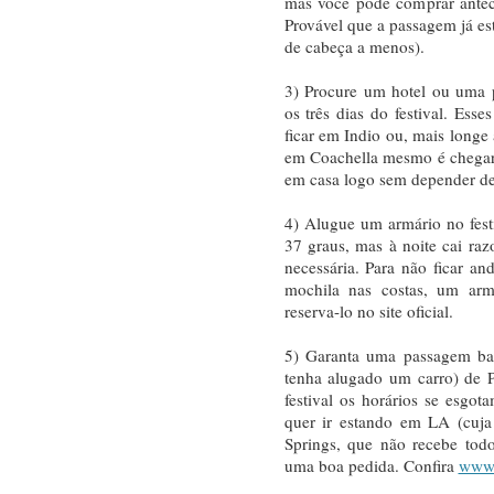
mas você pode comprar antec
Provável que a passagem já es
de cabeça a menos).
3) Procure um hotel ou uma 
os três dias do festival. Ess
ficar em Indio ou, mais longe
em Coachella mesmo é chegar
em casa logo sem depender de 
4) Alugue um armário no festi
37 graus, mas à noite cai ra
necessária. Para não ficar a
mochila nas costas, um armá
reserva-lo no site oficial.
5) Garanta uma passagem bar
tenha alugado um carro) de 
festival os horários se esgot
quer ir estando em LA (cuj
Springs, que não recebe tod
uma boa pedida. Confira
www.