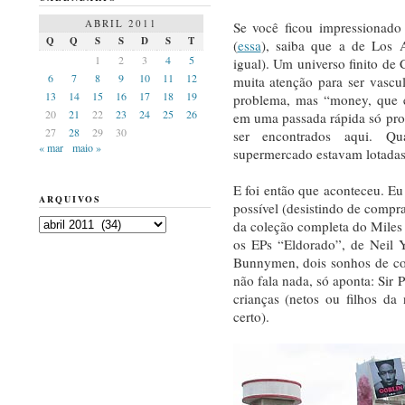
ABRIL 2011
Se você ficou impressionado
Q
Q
S
S
D
S
T
(
essa
), saiba que a de Los 
1
2
3
4
5
igual). Um universo finito de 
6
7
8
9
10
11
12
muita atenção para ser vasc
13
14
15
16
17
18
19
problema, mas “money, que 
20
21
22
23
24
25
26
em uma passada rápida só pro
27
28
29
30
ser encontrados aqui. Q
« mar
maio »
supermercado estavam lotadas 
E foi então que aconteceu. Eu 
ARQUIVOS
possível (desistindo de compr
Arquivos
da coleção completa do Miles
os EPs “Eldorado”, de Neil 
Bunnymen, dois sonhos de co
não fala nada, só aponta: Sir
crianças (netos ou filhos d
certo).