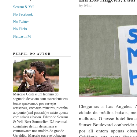
by
Mac
Scream & Yell
No Facebook
No Twitter
No Flickr
Na Last FM
PERFIL DO AUTOR
Marcelo Costa é um leonino do
segundo decanato com ascendente em
touro apaixonado por cervejas
Chegamos a Los Angeles. A 
artesanais, cachaças mineiras, picanha
cidade de prédios baixos, me
ao ponto (mal passada) e misto quente
com salada e bacon. Editor do Scream
melhores. O nosso hotel fica 
& Yell, Beer Sommelier, DJ eventual,
Sunset Boulevard conhecido 
cozinheiro de fim de semana e
por ali ontem apenas obse
centroavante nos moldes do grande
Geraldão, Marcelo escreve bobagens
Califórnia, que, como disse 