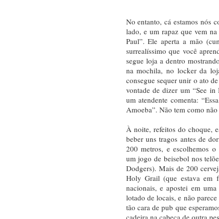
No entanto, cá estamos nós 
lado, e um rapaz que vem na d
Paul”. Ele aperta a mão (cu
surrealíssimo que você apre
segue loja a dentro mostrand
na mochila, no locker da loj
consegue sequer unir o ato de
vontade de dizer um “See in 
um atendente comenta: “Essa 
Amoeba”. Não tem como não 
À noite, refeitos do choque,
beber uns tragos antes de do
200 metros, e escolhemos o 
um jogo de beisebol nos telõ
Dodgers). Mais de 200 cerve
Holy Grail (que estava em f
nacionais, e apostei em uma
lotado de locais, e não parec
tão cara de pub que esperamo
cadeira na cabeça de outra pe