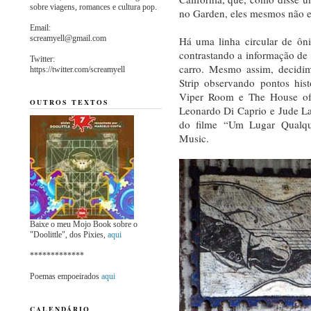
sobre viagens, romances e cultura pop.
no Garden, eles mesmos não 
Email:
screamyell@gmail.com
Há uma linha circular de ôn
contrastando a informação de 
Twitter:
carro. Mesmo assim, decidim
https://twitter.com/screamyell
Strip observando pontos his
Viper Room e The House of
OUTROS TEXTOS
Leonardo Di Caprio e Jude L
do filme “Um Lugar Qualqu
Music.
Baixe o meu Mojo Book sobre o
"Doolittle", dos Pixies,
aqui
*************
Poemas empoeirados
aqui
CALENDÁRIO