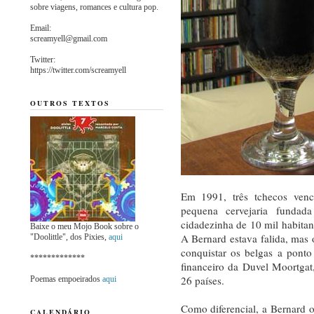
sobre viagens, romances e cultura pop.
Email:
screamyell@gmail.com
Twitter:
https://twitter.com/screamyell
OUTROS TEXTOS
Em 1991, três tchecos venc
pequena cervejaria funda
cidadezinha de 10 mil habitan
Baixe o meu Mojo Book sobre o
A Bernard estava falida, mas
"Doolittle", dos Pixies,
aqui
conquistar os belgas a pont
*************
financeiro da Duvel Moortgat
26 países.
Poemas empoeirados
aqui
Como diferencial, a Bernard op
CALENDÁRIO