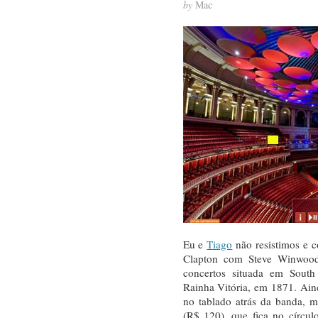
by
Mac
Eu e
Tiago
não resistimos e c
Clapton com Steve Winwood 
concertos situada em South
Rainha Vitória, em 1871. Aind
no tablado atrás da banda, m
(R$ 120), que fica no círcul