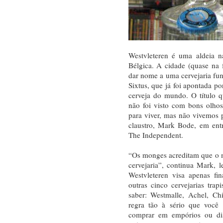
Westvleteren é uma aldeia n
Bélgica. A cidade (quase na 
dar nome a uma cervejaria fun
Sixtus, que já foi apontada po
cerveja do mundo. O título q
não foi visto com bons olho
para viver, mas não vivemos 
claustro, Mark Bode, em entre
The Independent.
“Os monges acreditam que o m
cervejaria”, continua Mark,
Westvleteren visa apenas f
outras cinco cervejarias trap
saber: Westmalle, Achel, Ch
regra tão à sério que você 
comprar em empórios ou dis