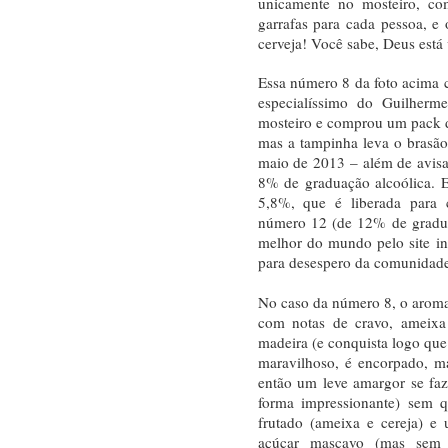
unicamente no mosteiro, c
garrafas para cada pessoa, e
cerveja! Você sabe, Deus está
Essa número 8 da foto acima
especialíssimo do Guilherm
mosteiro e comprou um pack de 
mas a tampinha leva o brasão 
maio de 2013 – além de avisa
8% de graduação alcoólica. E
5,8%, que é liberada para
número 12 (de 12% de graduaç
melhor do mundo pelo site i
para desespero da comunidade
No caso da número 8, o arom
com notas de cravo, ameixa
madeira (e conquista logo que
maravilhoso, é encorpado, m
então um leve amargor se fa
forma impressionante) sem 
frutado (ameixa e cereja) e
açúcar mascavo (mas sem 