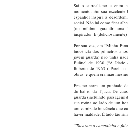
Sai o surrealismo e entra a
momento. Em sua excelente b
espanhol inspira a desordem
social. Não há como ficar alh
(no mínimo garantir uma 
inspirador. E (deliciosamente)
Por sua vez, em “Minha Fama
inocência dos primeiros ano
jovem guarda) não tinha nada
Buñuel de 1930 (“A Idade
Roberto de 1963 (“Parei na
obras, e quem era mau mesm
Erasmo narra um punhado de 
do bairro da Tijuca. De caus
guarda (incluindo passagens 
sua rotina ao lado de um ho
um verniz de inocência que car
haver maldade. É tudo tão simp
“Tocaram a campainha e fui a