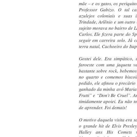
mãe – e os gatos, os periquit
Professor Gabizo. O tal c
azulejos coloniais e suas 
Trindade, Arlênio e um outro
sujeito morava no bairro de 
Carlos. Ele fizera parte do S
seguir em carreira solo. Já
terra natal, Cachoeiro do Itap
Gostei dele. Era simpático, 
faroeste com uma jaqueta v
bastante sobre rock, bebemo
no quarto e comemos bisco
pedido, ele afinou o precário
ganhado da minha avó Maria 
Frutti” e “Don’t Be Cruel”. A
timidamente apoiei. Eu não t
de aprender. Foi demais!
O motivo daquela visita era s
o grande hit de Elvis Presle
Halley ans His Comets 