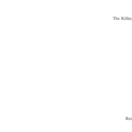
The Killi
Rus