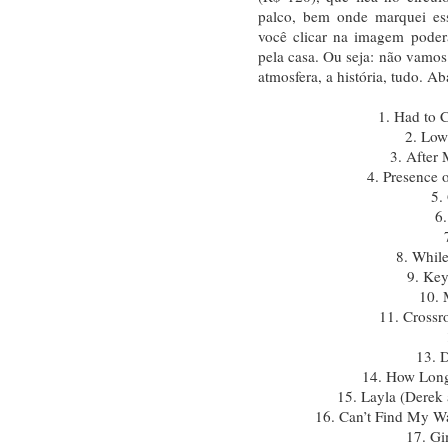
palco, bem onde marquei es
você clicar na imagem poderá
pela casa. Ou seja: não vamos
atmosfera, a história, tudo. Ab
1. Had to C
2. Low
3. After 
4. Presence o
5. 
6.
8. Whil
9. Ke
10. 
11. Crossr
13. D
14. How Long
15. Layla (Derek 
16. Can’t Find My Wa
17. G