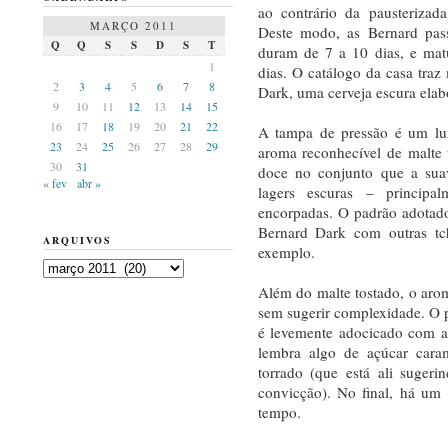
ao contrário da pausteriza
MARÇO 2011
Deste modo, as Bernard pas
Q
Q
S
S
D
S
T
duram de 7 a 10 dias, e mat
1
dias. O catálogo da casa traz 
2
3
4
5
6
7
8
Dark, uma cerveja escura elab
9
10
11
12
13
14
15
16
17
18
19
20
21
22
A tampa de pressão é um lux
23
24
25
26
27
28
29
aroma reconhecível de malte 
30
31
doce no conjunto que a suav
« fev
abr »
lagers escuras – principa
encorpadas. O padrão adotado
Bernard Dark com outras tc
ARQUIVOS
exemplo.
Arquivos
Além do malte tostado, o aroma
sem sugerir complexidade. O p
é levemente adocicado com a
lembra algo de açúcar cara
torrado (que está ali suger
convicção). No final, há um
tempo.