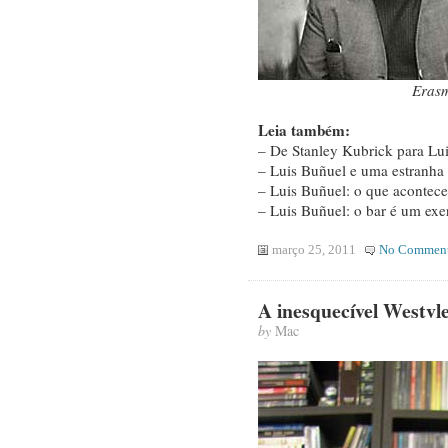
Eras
Leia também:
– De Stanley Kubrick para Lui
– Luis Buñuel e uma estranha 
– Luis Buñuel: o que acontece
– Luis Buñuel: o bar é um exer
março 25, 2011
No Commen
A inesquecível Westvl
by
Mac