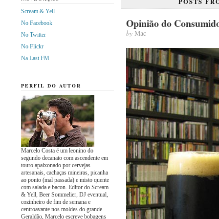
POSTS F
Scream & Yell
Opinião do Consumid
No Facebook
by
Mac
No Twitter
No Flickr
Na Last FM
PERFIL DO AUTOR
Marcelo Costa é um leonino do
segundo decanato com ascendente em
touro apaixonado por cervejas
artesanais, cachaças mineiras, picanha
ao ponto (mal passada) e misto quente
com salada e bacon. Editor do Scream
& Yell, Beer Sommelier, DJ eventual,
cozinheiro de fim de semana e
centroavante nos moldes do grande
Geraldão, Marcelo escreve bobagens