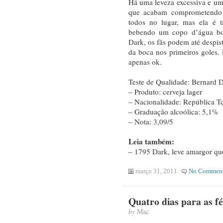
Há uma leveza excessiva e um
que acabam comprometendo o 
todos no lugar, mas ela é 
bebendo um copo d’água bor
Dark, os fãs podem até despist
da boca nos primeiros goles.
apenas ok.
Teste de Qualidade: Bernard 
– Produto: cerveja lager
– Nacionalidade: República T
– Graduação alcoólica: 5,1%
– Nota: 3,09/5
Leia também:
– 1795 Dark, leve amargor qu
março 31, 2011
No Commen
Quatro dias para as fé
by
Mac