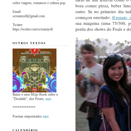
sobre viagens, romances e cultura pop.
bora comer pizza, beber lim
outro. Se no primeiro dia tu
Email:
screamyell@gmail.com
começou enrolado:
@renato_
sua máquina (uma 75/300, pr
Twitter:
perda dos shows do Foals e d
https://twitter.com/screamyell
OUTROS TEXTOS
Baixe o meu Mojo Book sobre o
"Doolittle", dos Pixies,
aqui
*************
Poemas empoeirados
aqui
CALENDÁRIO