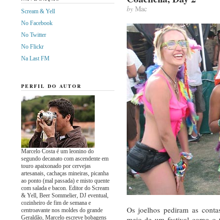
by
Mac
Scream & Yell
No Facebook
No Twitter
No Flickr
Na Last FM
PERFIL DO AUTOR
Marcelo Costa é um leonino do
segundo decanato com ascendente em
touro apaixonado por cervejas
artesanais, cachaças mineiras, picanha
ao ponto (mal passada) e misto quente
com salada e bacon. Editor do Scream
& Yell, Beer Sommelier, DJ eventual,
cozinheiro de fim de semana e
Os joelhos pediram as conta
centroavante nos moldes do grande
Geraldão, Marcelo escreve bobagens
meio de um festival como o 