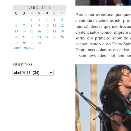
ABRIL 2011
Q
Q
S
S
D
S
T
Para situar as coisas: qualquer
1
2
3
4
5
a entrada de câmeras não profi
6
7
8
9
10
11
12
minha), dessas que não trocam
13
14
15
16
17
18
19
credenciados como imprensa.
20
21
22
23
24
25
26
sorte, e o primeiro show do 
27
28
29
30
acabou sendo o do Delta Spiri
« mar
maio »
Dept., mas colamos no palco 
– sem novidades – foi bem bo
ARQUIVOS
Arquivos