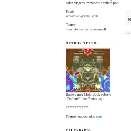
sobre viagens, romances e cultura pop.
Email:
screamyell@gmail.com
N
Twitter:
https://twitter.com/screamyell
OUTROS TEXTOS
Baixe o meu Mojo Book sobre o
"Doolittle", dos Pixies,
aqui
*************
Poemas empoeirados
aqui
CALENDÁRIO