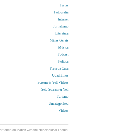
Festas
Fotografia
Internet
Jornalismo
Literatura
Minas Gerais
Música
Podcast
Política
Prata da Casa
Quadrinhos
Scream & Yell Vídeos
Selo Scream & Yell
Turismo
Uncategorized
Vídeos
ort
open education
with the Neoclassical Theme.