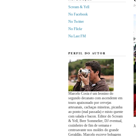
b
Scream & Yell
No Facebook
No Twitter
No Flickr
Na Last FM
PERFIL DO AUTOR
Marcelo Costa é um leonino do
segundo decanato com ascendente em
touro apaixonado por cervejas
artesanais, cachaças mineiras, picanha
ao ponto (mal passada) e misto quente
com salada e bacon. Editor do Scream
& Yell, Beer Sommelier, DJ eventual,
J
cozinheiro de fim de semana e
centroavante nos moldes do grande
Geraldão, Marcelo escreve bobagens