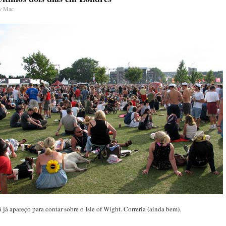
y
Mac
á já apareço para contar sobre o Isle of Wight. Correria (ainda bem).