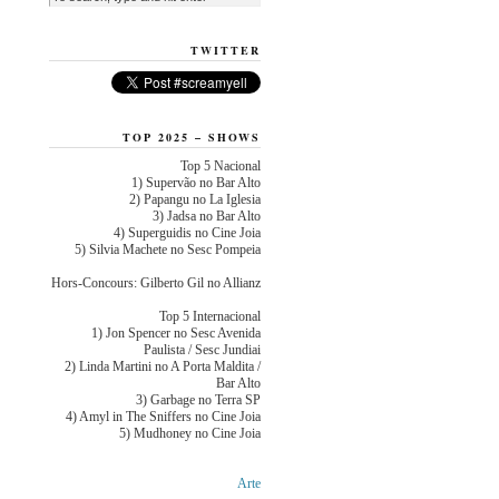
TWITTER
TOP 2025 – SHOWS
Top 5 Nacional
1) Supervão no Bar Alto
2) Papangu no La Iglesia
3) Jadsa no Bar Alto
4) Superguidis no Cine Joia
5) Silvia Machete no Sesc Pompeia
Hors-Concours: Gilberto Gil no Allianz
Top 5 Internacional
1) Jon Spencer no Sesc Avenida
Paulista / Sesc Jundiai
2) Linda Martini no A Porta Maldita /
Bar Alto
3) Garbage no Terra SP
4) Amyl in The Sniffers no Cine Joia
5) Mudhoney no Cine Joia
Arte