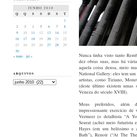
JUNHO 2010
Q
Q
S
S
D
S
T
1
2
3
4
5
6
7
8
9
10
11
12
13
14
15
16
17
18
19
20
21
22
23
24
25
26
27
28
29
30
Nunca tinha visto tanto Remb
« maio
jul »
dez obras suas, mas há vária
aquela coisa densa, meio ma
National Gallery: eles tem u
ARQUIVOS
artistas, como Tiziano, Mone
Arquivos
(deste último existem umas s
Veneza do século XVIII).
Meus preferidos, além 
impressionante exercício de
Vermeer (o detalhista “A Y
Seurat (achei meio futurista e
Hayes (em um belíssimo e a
Bath”), Renoir (“At The The