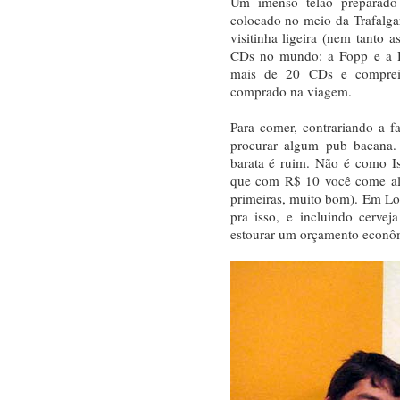
Um imenso telão preparado 
colocado no meio da Trafalga
visitinha ligeira (nem tanto 
CDs no mundo: a Fopp e a H
mais de 20 CDs e comprei
comprado na viagem.
Para comer, contrariando a 
procurar algum pub bacana.
barata é ruim. Não é como Is
que com R$ 10 você come alg
primeiras, muito bom). Em Lo
pra isso, e incluindo cervej
estourar um orçamento econô