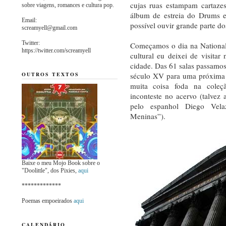
cujas ruas estampam cartaze
sobre viagens, romances e cultura pop.
álbum de estreia do Drums e
Email:
possível ouvir grande parte d
screamyell@gmail.com
Twitter:
Começamos o dia na National
https://twitter.com/screamyell
cultural eu deixei de visitar
cidade. Das 61 salas passamos
OUTROS TEXTOS
século XV para uma próxima vi
muita coisa foda na cole
inconteste no acervo (talvez
pelo espanhol Diego Vela
Meninas”).
Baixe o meu Mojo Book sobre o
"Doolittle", dos Pixies,
aqui
*************
Poemas empoeirados
aqui
CALENDÁRIO