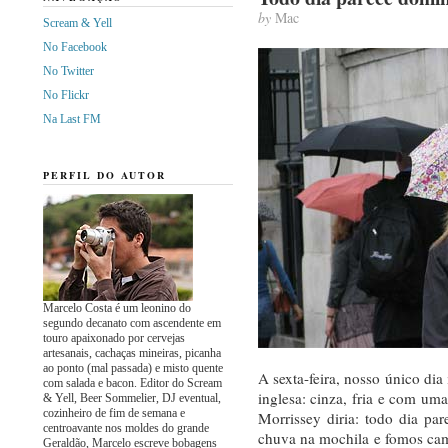
by
Mac
Scream & Yell
No Facebook
No Twitter
No Flickr
Na Last FM
PERFIL DO AUTOR
Marcelo Costa é um leonino do
segundo decanato com ascendente em
touro apaixonado por cervejas
artesanais, cachaças mineiras, picanha
ao ponto (mal passada) e misto quente
A sexta-feira, nosso único di
com salada e bacon. Editor do Scream
inglesa: cinza, fria e com uma
& Yell, Beer Sommelier, DJ eventual,
cozinheiro de fim de semana e
Morrissey diria: todo dia p
centroavante nos moldes do grande
chuva na mochila e fomos cam
Geraldão, Marcelo escreve bobagens