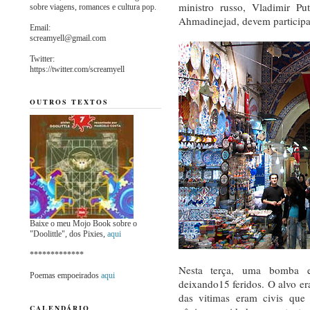
ministro russo, Vladimir Pu
sobre viagens, romances e cultura pop.
Ahmadinejad, devem participa
Email:
screamyell@gmail.com
Twitter:
https://twitter.com/screamyell
OUTROS TEXTOS
Baixe o meu Mojo Book sobre o
"Doolittle", dos Pixies,
aqui
*************
Nesta terça, uma bomba e
Poemas empoeirados
aqui
deixando15 feridos. O alvo er
das vitimas eram civis que
CALENDÁRIO