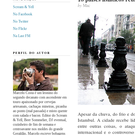
by
Mac
Scream & Yell
No Facebook
No Twitter
No Flickr
Na Last FM
PERFIL DO AUTOR
Marcelo Costa é um leonino do
segundo decanato com ascendente em
touro apaixonado por cervejas
artesanais, cachaças mineiras, picanha
ao ponto (mal passada) e misto quente
Apesar da chuva, do frio e d
com salada e bacon. Editor do Scream
Istambul. A cidade recebe líde
& Yell, Beer Sommelier, DJ eventual,
cozinheiro de fim de semana e
entre outras coisas, o ataq
centroavante nos moldes do grande
internacional e o controvers
Geraldão, Marcelo escreve bobagens