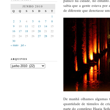
pânico na cidade, no entant
sabia que a gente estava por
JUNHO 2010
de diferente que denotasse um
Q
Q
S
S
D
S
T
1
2
3
4
5
6
7
8
9
10
11
12
13
14
15
16
17
18
19
20
21
22
23
24
25
26
27
28
29
30
« maio
jul »
ARQUIVOS
Arquivos
De manhã olhamos algumas tum
quantidade de túmulos de cr
parte do complexo Hagia Sofi