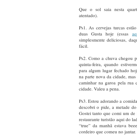
Que o sol saia nesta quar
atentado).
Ps1. As cervejas turcas estã
duas Gusta hoje (essas
aq
simplesmente deliciosas, daq
fácil.
Ps2. Como a chuva chegou par
quinta-feira, quando estiver
para algum lugar fechado ho
na parte nova da cidade, ma
caminhar na garoa pela rua co
cidade. Valeu a pena.
Ps3. Estou adorando a comida
descobri o pide, a metade do 
Gostei tanto que comi um de
restaurante turistão aqui do l
“true” da manhã estava bee
cordeiro que comeu no jantar.