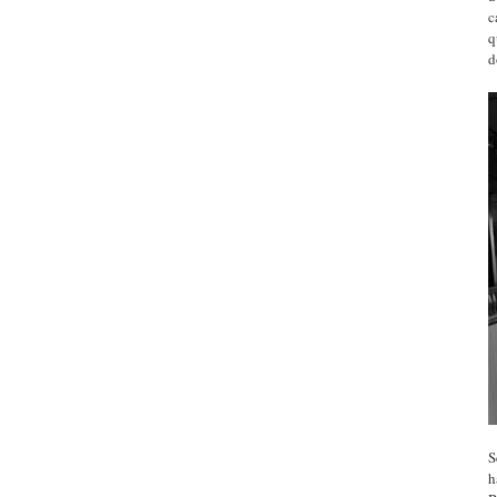
c
q
d
S
h