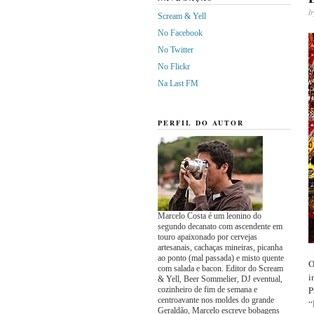
b
Scream & Yell
No Facebook
No Twitter
No Flickr
Na Last FM
PERFIL DO AUTOR
Marcelo Costa é um leonino do
segundo decanato com ascendente em
touro apaixonado por cervejas
artesanais, cachaças mineiras, picanha
ao ponto (mal passada) e misto quente
O
com salada e bacon. Editor do Scream
i
& Yell, Beer Sommelier, DJ eventual,
P
cozinheiro de fim de semana e
centroavante nos moldes do grande
“
Geraldão, Marcelo escreve bobagens