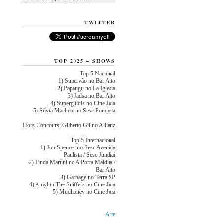
TWITTER
TOP 2025 – SHOWS
Top 5 Nacional
1) Supervão no Bar Alto
2) Papangu no La Iglesia
3) Jadsa no Bar Alto
4) Superguidis no Cine Joia
5) Silvia Machete no Sesc Pompeia
Hors-Concours: Gilberto Gil no Allianz
Top 5 Internacional
1) Jon Spencer no Sesc Avenida
Paulista / Sesc Jundiai
2) Linda Martini no A Porta Maldita /
Bar Alto
3) Garbage no Terra SP
4) Amyl in The Sniffers no Cine Joia
5) Mudhoney no Cine Joia
Arte