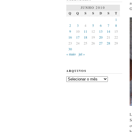
a
JUNHO 2010
G
Q
Q
S
S
D
S
T
1
2
3
4
5
6
7
8
9
10
11
12
13
14
15
16
17
18
19
20
21
22
23
24
25
26
27
28
29
30
« maio
jul »
ARQUIVOS
Arquivos
L
S
c
h