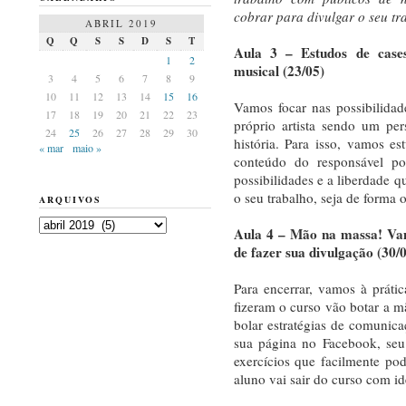
cobrar para divulgar o seu tra
ABRIL 2019
Q
Q
S
S
D
S
T
Aula 3 – Estudos de cases
1
2
musical (23/05)
3
4
5
6
7
8
9
10
11
12
13
14
15
16
Vamos focar nas possibilidad
17
18
19
20
21
22
23
próprio artista sendo um pe
24
25
26
27
28
29
30
história. Para isso, vamos es
« mar
maio »
conteúdo do responsável po
possibilidades e a liberdade q
o seu trabalho, seja de forma 
ARQUIVOS
Arquivos
Aula 4 – Mão na massa! Vam
de fazer sua divulgação (30/
Para encerrar, vamos à prática
fizeram o curso vão botar a m
bolar estratégias de comunica
sua página no Facebook, seu
exercícios que facilmente pode
aluno vai sair do curso com id