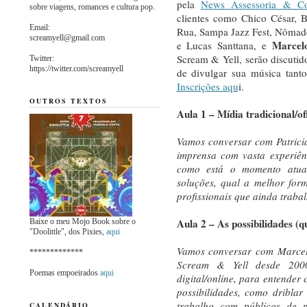
pela
News Assessoria & C
sobre viagens, romances e cultura pop.
clientes como Chico César, B
Email:
Rua, Sampa Jazz Fest, Nômade
screamyell@gmail.com
Marcel
e Lucas Santtana, e
Scream & Yell, serão discuti
Twitter:
https://twitter.com/screamyell
de divulgar sua música tanto
Inscrições aqu
i.
OUTROS TEXTOS
Aula 1 – Mídia tradicional/of
Vamos conversar com Patricia
imprensa com vasta experiên
como está o momento atual
soluções, qual a melhor for
profissionais que ainda traba
Aula 2 – As possibilidades (qu
Baixe o meu Mojo Book sobre o
"Doolittle", dos Pixies,
aqui
Vamos conversar com Marcelo
*************
Scream & Yell desde 2000
Poemas empoeirados
aqui
digital/online, para entender
possibilidades, como driblar
trabalho com públicos de n
CALENDÁRIO