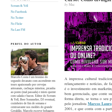
by
Mac
Scream & Yell
No Facebook
No Twitter
No Flickr
Na Last FM
PERFIL DO AUTOR
Marcelo Costa é um leonino do
A imprensa cultural tradicio
segundo decanato com ascendente em
relançamento e notícias, de f
touro apaixonado por cervejas
é o investimento em marketi
artesanais, cachaças mineiras, picanha
ao ponto (mal passada) e misto quente
bem gerenciada, que conte su
com salada e bacon. Editor do Scream
forma direta, se torna o seu p
& Yell, Beer Sommelier, DJ eventual,
Marcos Lauro
pelo jornalista
cozinheiro de fim de semana e
centroavante nos moldes do grande
2001, e que conta com a par
Geraldão, Marcelo escreve bobagens