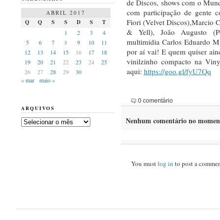
de Discos, shows com o Mundo
com participação de gente c
ABRIL 2017
Fiori (Velvet Discos),Marcio 
Q
Q
S
S
D
S
T
& Yell), João Augusto (P
1
2
3
4
multimídia Carlos Eduardo M
5
6
7
8
9
10
11
por aí vai! E quem quiser ai
12
13
14
15
16
17
18
vinilzinho compacto na Viny
19
20
21
22
23
24
25
aqui:
https://goo.gl/fyU7Qq
26
27
28
29
30
« mar
maio »
0 comentário
ARQUIVOS
Nenhum comentário no momen
Arquivos
You must
log in
to post a commen