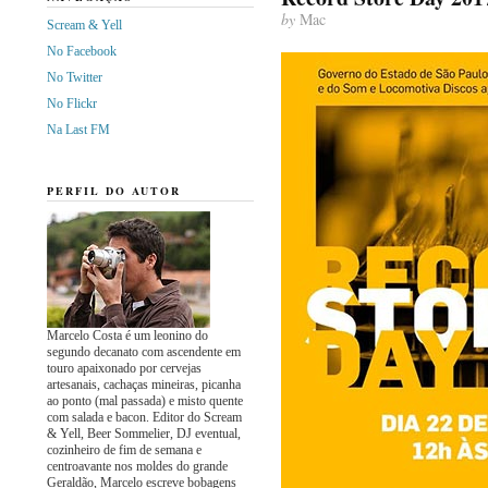
by
Mac
Scream & Yell
No Facebook
No Twitter
No Flickr
Na Last FM
PERFIL DO AUTOR
Marcelo Costa é um leonino do
segundo decanato com ascendente em
touro apaixonado por cervejas
artesanais, cachaças mineiras, picanha
ao ponto (mal passada) e misto quente
com salada e bacon. Editor do Scream
& Yell, Beer Sommelier, DJ eventual,
cozinheiro de fim de semana e
centroavante nos moldes do grande
Geraldão, Marcelo escreve bobagens