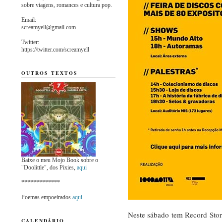
sobre viagens, romances e cultura pop.
Email:
screamyell@gmail.com
Twitter:
https://twitter.com/screamyell
OUTROS TEXTOS
Baixe o meu Mojo Book sobre o
"Doolittle", dos Pixies,
aqui
*************
Poemas empoeirados
aqui
Neste sábado tem Record Sto
CALENDÁRIO