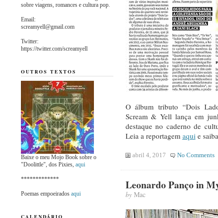
sobre viagens, romances e cultura pop.
Email:
screamyell@gmail.com
Twitter:
https://twitter.com/screamyell
OUTROS TEXTOS
O álbum tributo “Dois La
Scream & Yell lança em junh
destaque no caderno de cult
Leia a reportagem
aqui
e saiba
abril 4, 2017
No Comments
Baixe o meu Mojo Book sobre o
"Doolittle", dos Pixies,
aqui
*************
Leonardo Panço in M
by
Mac
Poemas empoeirados
aqui
CALENDÁRIO