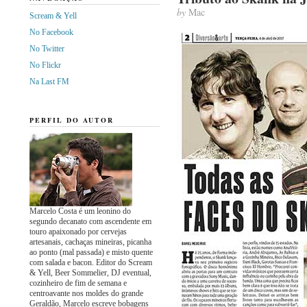
by
Mac
Scream & Yell
No Facebook
No Twitter
No Flickr
Na Last FM
PERFIL DO AUTOR
Marcelo Costa é um leonino do
segundo decanato com ascendente em
touro apaixonado por cervejas
artesanais, cachaças mineiras, picanha
ao ponto (mal passada) e misto quente
com salada e bacon. Editor do Scream
& Yell, Beer Sommelier, DJ eventual,
cozinheiro de fim de semana e
centroavante nos moldes do grande
Geraldão, Marcelo escreve bobagens