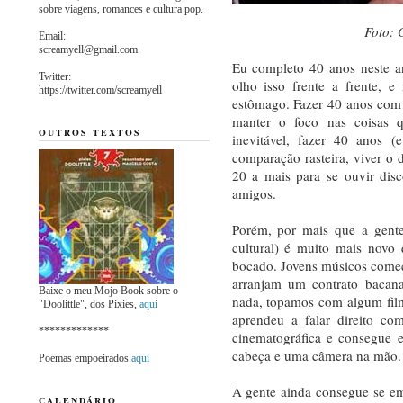
sobre viagens, romances e cultura pop.
Foto: 
Email:
screamyell@gmail.com
Eu completo 40 anos neste an
Twitter:
olho isso frente a frente, 
https://twitter.com/screamyell
estômago. Fazer 40 anos com 
manter o foco nas coisas q
OUTROS TEXTOS
inevitável, fazer 40 anos (
comparação rasteira, viver o
20 a mais para se ouvir discos
amigos.
Porém, por mais que a gente
cultural) é muito mais novo
bocado. Jovens músicos come
arranjam um contrato bacana
Baixe o meu Mojo Book sobre o
nada, topamos com algum fil
"Doolittle", dos Pixies,
aqui
aprendeu a falar direito co
*************
cinematográfica e consegue 
cabeça e uma câmera na mão.
Poemas empoeirados
aqui
A gente ainda consegue se em
CALENDÁRIO