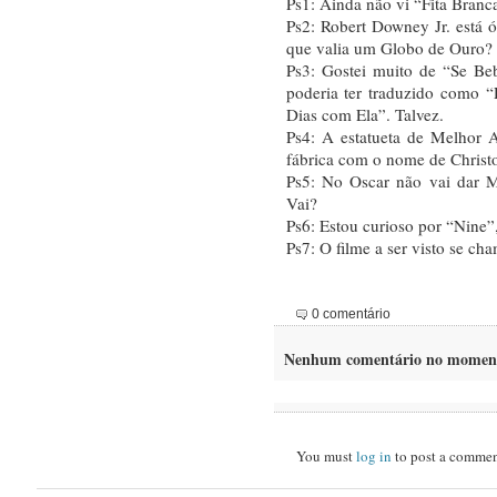
Ps1: Ainda não vi “Fita Branc
Ps2: Robert Downey Jr. está 
que valia um Globo de Ouro?
Ps3: Gostei muito de “Se Be
poderia ter traduzido como “
Dias com Ela”. Talvez.
Ps4: A estatueta de Melhor A
fábrica com o nome de Christ
Ps5: No Oscar não vai dar M
Vai?
Ps6: Estou curioso por “Nine”
Ps7: O filme a ser visto se ch
0 comentário
Nenhum comentário no momen
You must
log in
to post a commen