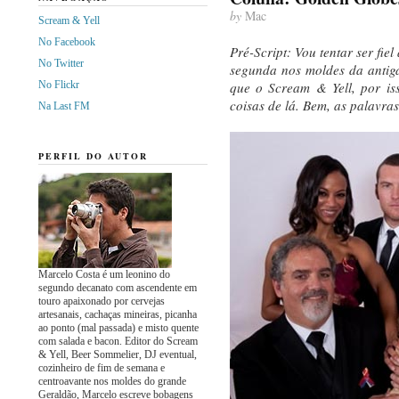
by
Mac
Scream & Yell
No Facebook
Pré-Script: Vou tentar ser fie
No Twitter
segunda nos moldes da antiga
No Flickr
que o Scream & Yell, por is
coisas de lá. Bem, as palavra
Na Last FM
PERFIL DO AUTOR
Marcelo Costa é um leonino do
segundo decanato com ascendente em
touro apaixonado por cervejas
artesanais, cachaças mineiras, picanha
ao ponto (mal passada) e misto quente
com salada e bacon. Editor do Scream
& Yell, Beer Sommelier, DJ eventual,
cozinheiro de fim de semana e
centroavante nos moldes do grande
Geraldão, Marcelo escreve bobagens