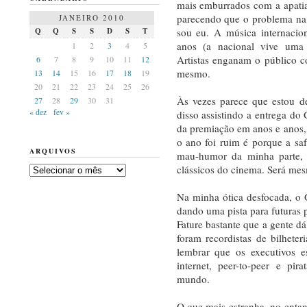
mais emburrados com a apatia c
parecendo que o problema na
JANEIRO 2010
sou eu. A música internacion
Q
Q
S
S
D
S
T
anos (a nacional vive uma 
1
2
3
4
5
Artistas enganam o público c
6
7
8
9
10
11
12
mesmo.
13
14
15
16
17
18
19
20
21
22
23
24
25
26
Às vezes parece que estou d
27
28
29
30
31
« dez
fev »
disso assistindo a entrega do
da premiação em anos e anos, 
o ano foi ruim é porque a saf
ARQUIVOS
mau-humor da minha parte, e
clássicos do cinema. Será me
Arquivos
Na minha ótica desfocada, o 
dando uma pista para futuras
Fature bastante que a gente dá
foram recordistas de bilhet
lembrar que os executivos 
internet, peer-to-peer e pir
mundo.
O que mais estranha, no enta