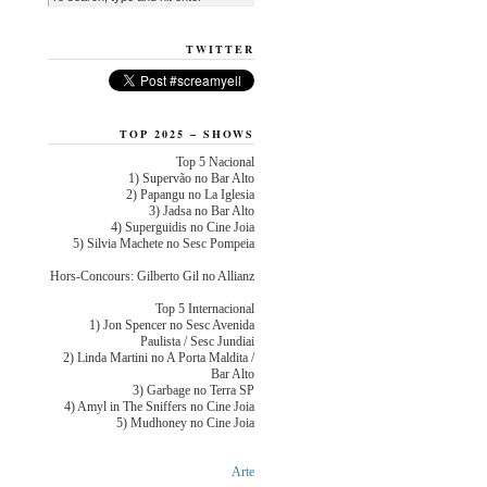
TWITTER
TOP 2025 – SHOWS
Top 5 Nacional
1) Supervão no Bar Alto
2) Papangu no La Iglesia
3) Jadsa no Bar Alto
4) Superguidis no Cine Joia
5) Silvia Machete no Sesc Pompeia
Hors-Concours: Gilberto Gil no Allianz
Top 5 Internacional
1) Jon Spencer no Sesc Avenida
Paulista / Sesc Jundiai
2) Linda Martini no A Porta Maldita /
Bar Alto
3) Garbage no Terra SP
4) Amyl in The Sniffers no Cine Joia
5) Mudhoney no Cine Joia
Arte