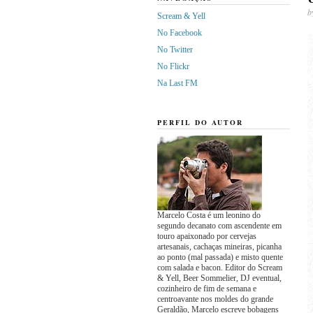
b
Scream & Yell
No Facebook
No Twitter
No Flickr
Na Last FM
PERFIL DO AUTOR
Marcelo Costa é um leonino do
segundo decanato com ascendente em
touro apaixonado por cervejas
artesanais, cachaças mineiras, picanha
ao ponto (mal passada) e misto quente
com salada e bacon. Editor do Scream
& Yell, Beer Sommelier, DJ eventual,
cozinheiro de fim de semana e
centroavante nos moldes do grande
Geraldão, Marcelo escreve bobagens