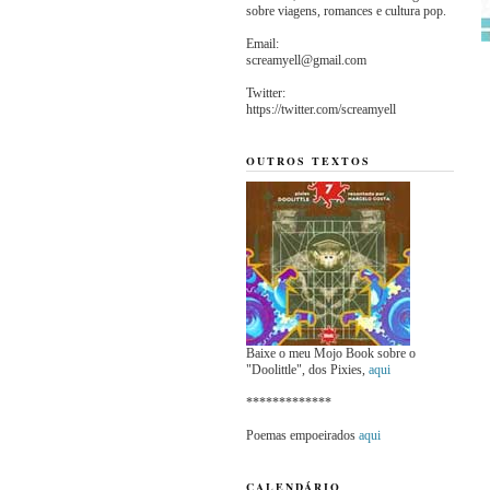
sobre viagens, romances e cultura pop.
Email:
screamyell@gmail.com
Twitter:
https://twitter.com/screamyell
OUTROS TEXTOS
Baixe o meu Mojo Book sobre o
"Doolittle", dos Pixies,
aqui
*************
Poemas empoeirados
aqui
CALENDÁRIO