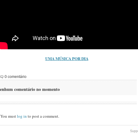
UMA MÚSICA POR DIA
0 comentário
enhum comentário no momento
You must
log in
to post a comment.
Supp