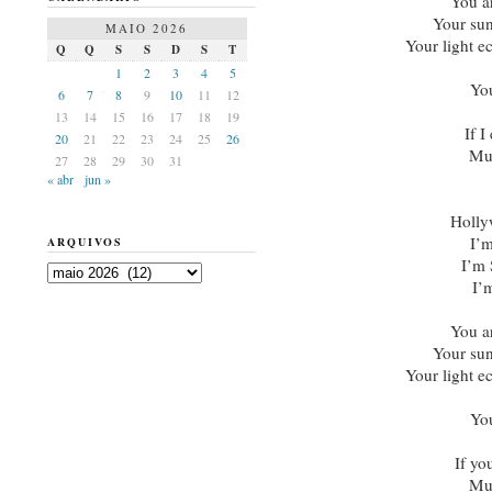
You ar
Your sun 
MAIO 2026
Your light e
Q
Q
S
S
D
S
T
1
2
3
4
5
You
6
7
8
9
10
11
12
13
14
15
16
17
18
19
If I
20
21
22
23
24
25
26
Mul
27
28
29
30
31
« abr
jun »
Holly
I’
ARQUIVOS
I’m
Arquivos
I’
You ar
Your sun 
Your light e
You
If yo
Mul