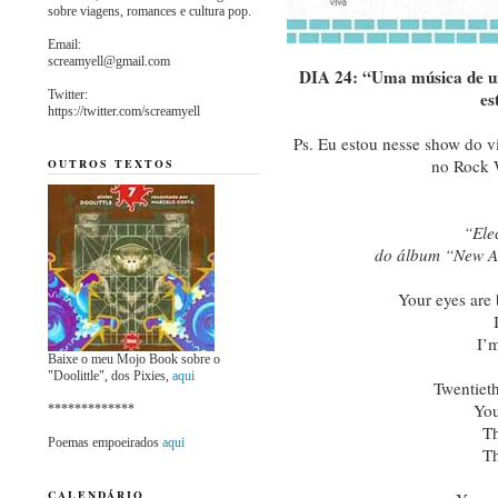
sobre viagens, romances e cultura pop.
Email:
screamyell@gmail.com
DIA 24: “Uma música de um
Twitter:
es
https://twitter.com/screamyell
Ps. Eu estou nesse show do vi
no Rock W
OUTROS TEXTOS
“Ele
do álbum “New Ad
Your eyes are
I’m
Baixe o meu Mojo Book sobre o
"Doolittle", dos Pixies,
aqui
Twentieth
You
*************
Th
Poemas empoeirados
aqui
Th
CALENDÁRIO