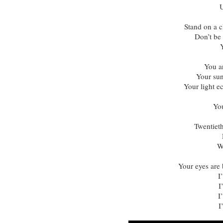
U
Stand on a c
Don’t be 
You ar
Your sun 
Your light e
You
Twentieth
W
Your eyes are
I
I
I
I