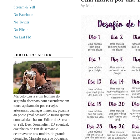
by
Mac
Scream & Yell
No Facebook
No Twitter
No Flickr
Na Last FM
PERFIL DO AUTOR
Marcelo Costa é um leonino do
segundo decanato com ascendente em
touro apaixonado por cervejas
artesanais, cachaças mineiras, picanha
ao ponto (mal passada) e misto quente
com salada e bacon. Editor do Scream
& Yell, Beer Sommelier, DJ eventual,
cozinheiro de fim de semana e
centroavante nos moldes do grande
Geraldão, Marcelo escreve bobagens