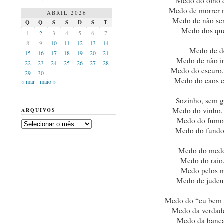
Medo do olho d
Medo de morrer m
ABRIL 2026
Medo de não ser
Q
Q
S
S
D
S
T
Medo dos qu
1
2
3
4
5
6
7
8
9
10
11
12
13
14
Medo de de
15
16
17
18
19
20
21
Medo de não ir
22
23
24
25
26
27
28
Medo do escuro,
29
30
Medo do caos e 
« mar
maio »
Sozinho, sem g
Medo do vinho, 
ARQUIVOS
Medo do fumo,
Arquivos
Medo do fundo 
Medo do medo
Medo do raio,
Medo pelos m
Medo de judeus
Medo do “eu bem te
Medo da verdade
Medo da banca