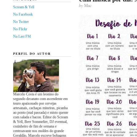
by
Mac
Scream & Yell
No Facebook
No Twitter
No Flickr
Na Last FM
PERFIL DO AUTOR
Marcelo Costa é um leonino do
segundo decanato com ascendente em
touro apaixonado por cervejas
artesanais, cachaças mineiras, picanha
ao ponto (mal passada) e misto quente
com salada e bacon. Editor do Scream
& Yell, Beer Sommelier, DJ eventual,
cozinheiro de fim de semana e
centroavante nos moldes do grande
Geraldão, Marcelo escreve bobagens