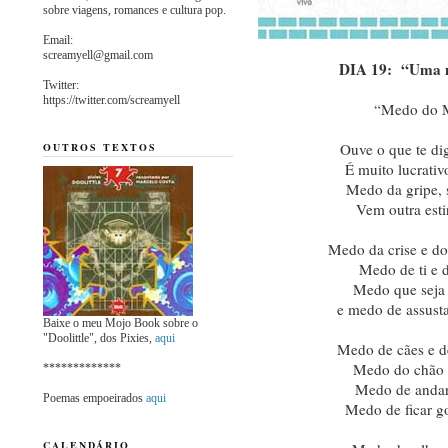
sobre viagens, romances e cultura pop.
Email:
screamyell@gmail.com
DIA 19: “Uma m
Twitter:
https://twitter.com/screamyell
“Medo do M
Ouve o que te di
OUTROS TEXTOS
É muito lucrati
Medo da gripe,
Vem outra esti
Medo da crise e do
Medo de ti e
Medo que seja 
e medo de assust
Baixe o meu Mojo Book sobre o
"Doolittle", dos Pixies,
aqui
Medo de cães e d
Medo do chão e
*************
Medo de andar
Poemas empoeirados
aqui
Medo de ficar g
CALENDÁRIO