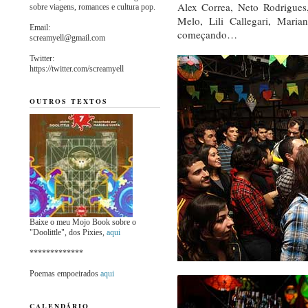
Alex Correa, Neto Rodrigues
sobre viagens, romances e cultura pop.
Melo, Lili Callegari, Mari
Email:
começando…
screamyell@gmail.com
Twitter:
https://twitter.com/screamyell
OUTROS TEXTOS
Baixe o meu Mojo Book sobre o
"Doolittle", dos Pixies,
aqui
*************
Poemas empoeirados
aqui
CALENDÁRIO