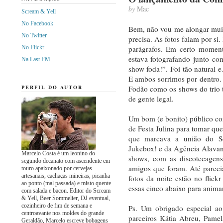
by
Mac
Scream & Yell
No Facebook
Bem, não vou me alongar muit
No Twitter
precisa. As fotos falam por si
No Flickr
parágrafos. Em certo momen
estava fotografando junto c
Na Last FM
show foda!”. Foi tão natural
E ambos sorrimos por dentro.
PERFIL DO AUTOR
Fodão como os shows do trio 
de gente legal.
Um bom (e bonito) público co
de Festa Julina para tomar que
que marcava a união do S
Jukebox! e da Agência Alavan
Marcelo Costa é um leonino do
shows, com as discotecagen
segundo decanato com ascendente em
amigos que foram. Até pareci
touro apaixonado por cervejas
artesanais, cachaças mineiras, picanha
fotos da noite estão no flick
ao ponto (mal passada) e misto quente
essas cinco abaixo para animar
com salada e bacon. Editor do Scream
& Yell, Beer Sommelier, DJ eventual,
cozinheiro de fim de semana e
Ps. Um obrigado especial ao 
centroavante nos moldes do grande
parceiros Kátia Abreu, Pame
Geraldão, Marcelo escreve bobagens