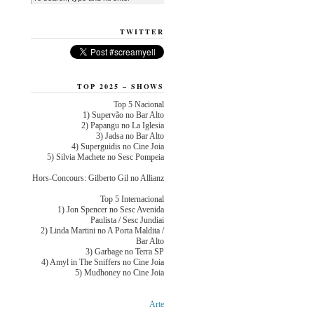
TWITTER
TOP 2025 – SHOWS
Top 5 Nacional
1) Supervão no Bar Alto
2) Papangu no La Iglesia
3) Jadsa no Bar Alto
4) Superguidis no Cine Joia
5) Silvia Machete no Sesc Pompeia
Hors-Concours: Gilberto Gil no Allianz
Top 5 Internacional
1) Jon Spencer no Sesc Avenida
Paulista / Sesc Jundiai
2) Linda Martini no A Porta Maldita /
Bar Alto
3) Garbage no Terra SP
4) Amyl in The Sniffers no Cine Joia
5) Mudhoney no Cine Joia
Arte