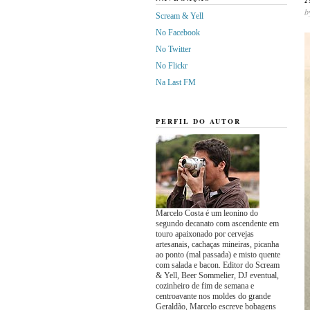
b
Scream & Yell
No Facebook
No Twitter
No Flickr
Na Last FM
PERFIL DO AUTOR
Marcelo Costa é um leonino do
segundo decanato com ascendente em
touro apaixonado por cervejas
artesanais, cachaças mineiras, picanha
ao ponto (mal passada) e misto quente
com salada e bacon. Editor do Scream
& Yell, Beer Sommelier, DJ eventual,
cozinheiro de fim de semana e
centroavante nos moldes do grande
Geraldão, Marcelo escreve bobagens