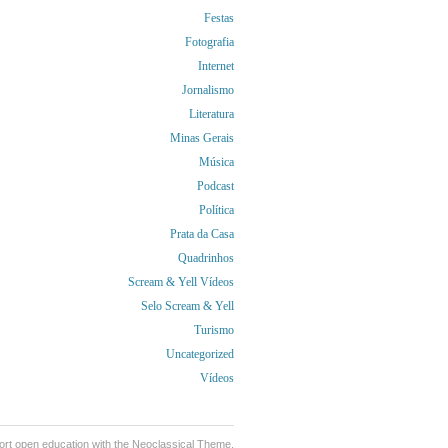
Festas
Fotografia
Internet
Jornalismo
Literatura
Minas Gerais
Música
Podcast
Política
Prata da Casa
Quadrinhos
Scream & Yell Vídeos
Selo Scream & Yell
Turismo
Uncategorized
Vídeos
ort
open education
with the Neoclassical Theme.