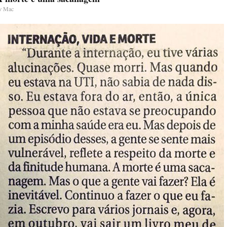
y
Mac