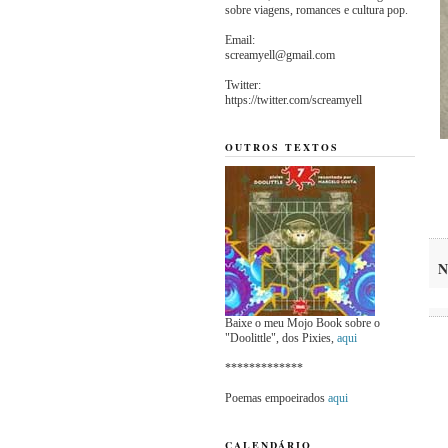
sobre viagens, romances e cultura pop.
Email:
screamyell@gmail.com
Twitter:
https://twitter.com/screamyell
OUTROS TEXTOS
N
Baixe o meu Mojo Book sobre o
"Doolittle", dos Pixies,
aqui
*************
Poemas empoeirados
aqui
CALENDÁRIO