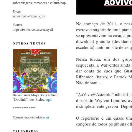
sobre viagens, romances e cultura pop.
Email:
screamyell@gmail.com
No começo de 2011, o pess
Twitter:
escreveu sugerindo uma parce
https://twitter.com/screamyell
se apresentavam na casa, e pr
download gratuito (devidam
OUTROS TEXTOS
excelente) tanto no site deles 
Nessa toada, um dos grupo
esquecida, a Walverdes ainda
dar conta do caos que Gusta
Rübenich (baixo) e Patrick 
Não tinham…
“AoVivo@Asteroid” não foi pl
Baixe o meu Mojo Book sobre o
discos do Wry em Londres, av
"Doolittle", dos Pixies,
aqui
e simplesmente gravou! Depoi
*************
O repertório é um quase um
Poemas empoeirados
aqui
canções de todos os álbuns ofi
CALENDÁRIO