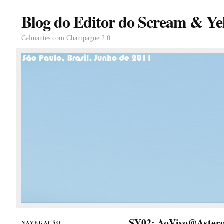
Blog do Editor do Scream & Yel
Calmantes com Champagne 2.0
SY02: AoVivo@Astero
NAVEGAÇÃO