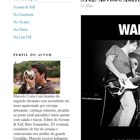
by
Mac
Scream & Yell
No Facebook
No Twitter
No Flickr
Na Last FM
PERFIL DO AUTOR
Marcelo Costa é um leonino do
segundo decanato com ascendente em
touro apaixonado por cervejas
artesanais, cachaças mineiras, picanha
ao ponto (mal passada) e misto quente
com salada e bacon. Editor do Scream
& Yell, Beer Sommelier, DJ eventual,
cozinheiro de fim de semana e
centroavante nos moldes do grande
Geraldão, Marcelo escreve bobagens