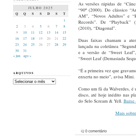
As versões rápidas de “Cânc
JULHO 2025
“90º (2000). Do clássico “A
Q
Q
S
S
D
S
T
AM”, “Novos Adultos” e “R
1
Records”. De “Playback” (
2
3
4
5
6
7
8
(2010), “Diagonal”.
9
10
11
12
13
14
15
16
17
18
19
20
21
22
Duas faixas chamam a aten
23
24
25
26
27
28
29
lançada na coletânea “Segun
30
31
e a versão de “Sweet Leaf”,
« jun
ago »
“Sweet Leaf (Demasiada Seque
“É a primeira vez que gravam
ARQUIVOS
enxerta no meio”, avisa Mini.
Arquivos
Como um fã da Walverdes, é u
disco, até hoje inédito nas pl
do Selo Scream & Yell.
Baixe 
Mais sobre
0 comentário