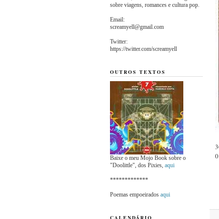
sobre viagens, romances e cultura pop.
Email:
screamyell@gmail.com
Twitter:
https://twitter.com/screamyell
OUTROS TEXTOS
3
0
Baixe o meu Mojo Book sobre o
"Doolittle", dos Pixies,
aqui
*************
Poemas empoeirados
aqui
CALENDÁRIO