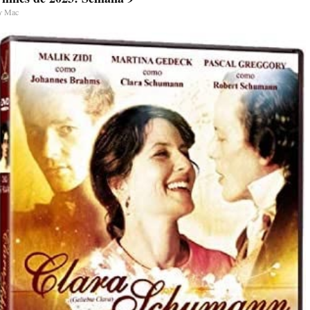
y
Mac