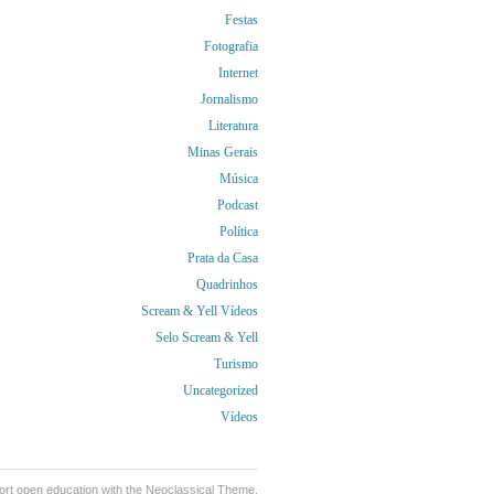
Festas
Fotografia
Internet
Jornalismo
Literatura
Minas Gerais
Música
Podcast
Política
Prata da Casa
Quadrinhos
Scream & Yell Vídeos
Selo Scream & Yell
Turismo
Uncategorized
Vídeos
ort
open education
with the Neoclassical Theme.