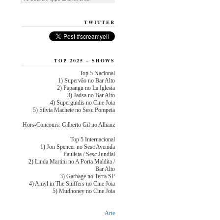
TWITTER
TOP 2025 – SHOWS
Top 5 Nacional
1) Supervão no Bar Alto
2) Papangu no La Iglesia
3) Jadsa no Bar Alto
4) Superguidis no Cine Joia
5) Silvia Machete no Sesc Pompeia
Hors-Concours: Gilberto Gil no Allianz
Top 5 Internacional
1) Jon Spencer no Sesc Avenida
Paulista / Sesc Jundiai
2) Linda Martini no A Porta Maldita /
Bar Alto
3) Garbage no Terra SP
4) Amyl in The Sniffers no Cine Joia
5) Mudhoney no Cine Joia
Arte