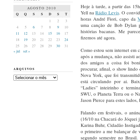
Hoje à tarde, a partir das 1
AGOSTO 2010
Yell na
Rádio Levis
. O convid
Q
Q
S
S
D
S
T
horas André Fiori, capo da
V
1
2
3
uma canção de Bob Dylan pa
4
5
6
7
8
9
10
histórias bacanas. Me pare
11
12
13
14
15
16
17
fizemos até agora.
18
19
20
21
22
23
24
25
26
27
28
29
30
31
Como estou sem internet em c
« jul
set »
após a mudança, não assisti 
dos amigos a coisa foi boni
procurar, afinal, o show lindo
ARQUIVOS
Nova York, que foi transmiti
Arquivos
está circulando por ai. Ba
“Ladies” inteirinho e ter
SWU, o Planeta Terra ou o Na
Jason Pierce para estes lados, 
Falando em festivais, o anú
(16/10 na Chacará do Jóquei 
Karina Buhr, Cidadão Instiga
o primeiro a me balançar de 
segundo semestre no Brasil.