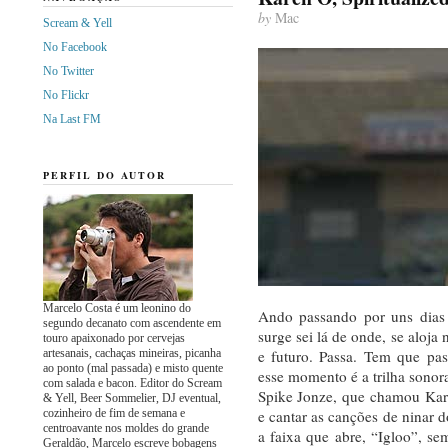
by
Mac
Scream & Yell
No Facebook
No Twitter
No Flickr
Na Last FM
PERFIL DO AUTOR
Marcelo Costa é um leonino do
Ando passando por uns dias 
segundo decanato com ascendente em
surge sei lá de onde, se aloja
touro apaixonado por cervejas
artesanais, cachaças mineiras, picanha
e futuro. Passa. Tem que p
ao ponto (mal passada) e misto quente
esse momento é a trilha sono
com salada e bacon. Editor do Scream
Spike Jonze, que chamou Kar
& Yell, Beer Sommelier, DJ eventual,
cozinheiro de fim de semana e
e cantar as canções de ninar d
centroavante nos moldes do grande
a faixa que abre, “Igloo”, sem
Geraldão, Marcelo escreve bobagens