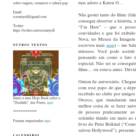
mas adoro a Karen O…
sobre viagens, romances e cultura pop.
Email:
Não gostei tanto do filme (fa
screamyell@gmail.com
consegui absorver a história, 
Twitter:
“I’m Here” – que o pessoa
https://twitter.com/screamyell
convidados e que foi exibido
Nova, no Museu da Imagem 
escreveu mais
aqui
) – me bal
OUTROS TEXTOS
intensos. Você pode assisti
pensando em como o fato d
especial. Não sei se consegui
filme… ou estava antes. Dúvid
Ontem fiz aniversário. Chegu
com esse papo de que a depre
recebido no clube por amigos
Baixe o meu Mojo Book sobre o
Orozco, que mandaram men
"Doolittle", dos Pixies,
aqui
melhor coisa de se fazer ani
de pessoas praticamente 
*************
solzinho timido em meio ao n
Poemas empoeirados
aqui
livro do Peter Biskind (“Com
salvou Hollywood”), presente d
CALENDÁRIO