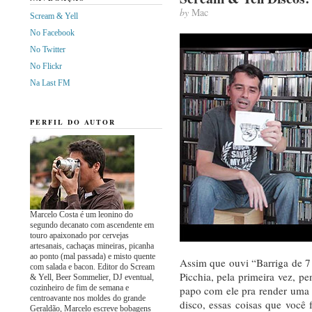
by
Mac
Scream & Yell
No Facebook
No Twitter
No Flickr
Na Last FM
PERFIL DO AUTOR
Marcelo Costa é um leonino do
segundo decanato com ascendente em
touro apaixonado por cervejas
artesanais, cachaças mineiras, picanha
ao ponto (mal passada) e misto quente
Assim que ouvi “Barriga de 7
com salada e bacon. Editor do Scream
Picchia, pela primeira vez, pe
& Yell, Beer Sommelier, DJ eventual,
cozinheiro de fim de semana e
papo com ele pra render uma 
centroavante nos moldes do grande
disco, essas coisas que você
Geraldão, Marcelo escreve bobagens