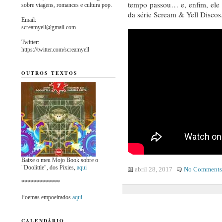
tempo passou… e, enfim, ele 
sobre viagens, romances e cultura pop.
da série Scream & Yell Discos
Email:
screamyell@gmail.com
Twitter:
https://twitter.com/screamyell
OUTROS TEXTOS
Baixe o meu Mojo Book sobre o
"Doolittle", dos Pixies,
aqui
abril 28, 2017
No Comments
*************
Poemas empoeirados
aqui
CALENDÁRIO