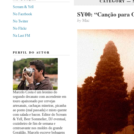
CATEGORY —
Scream & Yell
SY00: “Canção para
No Facebook
by
Mac
No Twitter
No Flickr
Na Last FM
PERFIL DO AUTOR
Marcelo Costa é um leonino do
segundo decanato com ascendente em
touro apaixonado por cervejas
artesanais, cachaças mineiras, picanha
ao ponto (mal passada) e misto quente
com salada e bacon. Editor do Scream
& Yell, Beer Sommelier, DJ eventual,
cozinheiro de fim de semana e
centroavante nos moldes do grande
Geraldão, Marcelo escreve bobagens