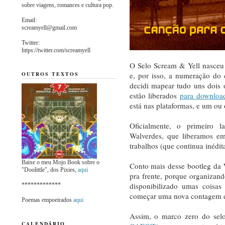
sobre viagens, romances e cultura pop.
Email:
screamyell@gmail.com
Twitter:
https://twitter.com/screamyell
O Selo Scream & Yell nasceu m
OUTROS TEXTOS
e, por isso, a numeração do
decidi mapear tudo uns dois 
estão liberados
para download
está nas plataformas, e um ou 
Oficialmente, o primeiro l
Walverdes, que liberamos e
trabalhos (que continua inédit
Baixe o meu Mojo Book sobre o
Conto mais desse bootleg da
"Doolittle", dos Pixies,
aqui
pra frente, porque organizand
disponibilizado umas coisas
*************
começar uma nova contagem do
Poemas empoeirados
aqui
Assim, o marco zero do sel
CALENDÁRIO