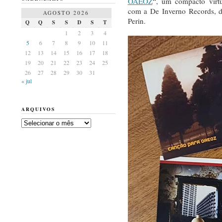
OAEOZ
“, um compacto virt
com a De Inverno Records, d
AGOSTO 2026
Perin.
Q
Q
S
S
D
S
T
1
2
3
4
5
6
7
8
9
10
11
12
13
14
15
16
17
18
19
20
21
22
23
24
25
26
27
28
29
30
31
« jul
ARQUIVOS
Arquivos