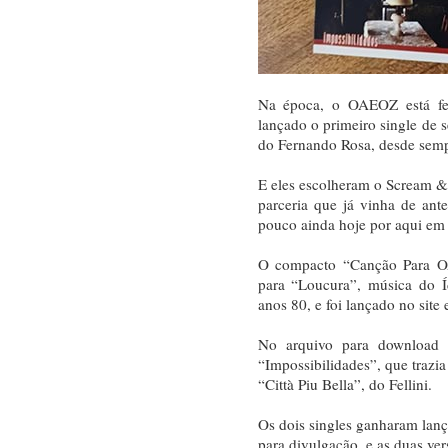
Na época, o OAEOZ está fes
lançado o primeiro single de 
do Fernando Rosa, desde semp
E eles escolheram o Scream & 
parceria que já vinha de ant
pouco ainda hoje por aqui em 
O compacto “Canção Para O
para “Loucura”, música do Í
anos 80, e foi lançado no sit
No arquivo para download i
“Impossibilidades”, que traz
“Città Piu Bella”, do Fellini.
Os dois singles ganharam lan
para divulgação, e as duas ve