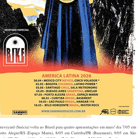
raveyard (Suécia) volta ao Brasil para quatro apresentações em maio! dia 7/05 em
orto Alegre/RS (Espaço Marin), 8/05 em Curitiba/PR (Basement), 9/05 em São