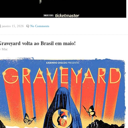
janeiro 15, 2026
No Comments
raveyard volta ao Brasil em maio!
y
Mac