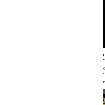
O
n
O
à
P