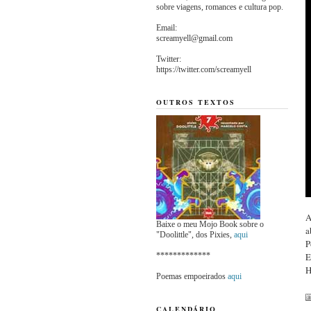
sobre viagens, romances e cultura pop.
Email:
screamyell@gmail.com
Twitter:
https://twitter.com/screamyell
OUTROS TEXTOS
A
Baixe o meu Mojo Book sobre o
a
"Doolittle", dos Pixies,
aqui
P
*************
E
H
Poemas empoeirados
aqui
CALENDÁRIO