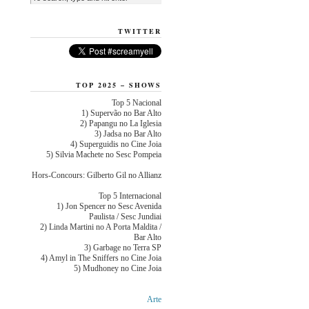
TWITTER
TOP 2025 – SHOWS
Top 5 Nacional
1) Supervão no Bar Alto
2) Papangu no La Iglesia
3) Jadsa no Bar Alto
4) Superguidis no Cine Joia
5) Silvia Machete no Sesc Pompeia
Hors-Concours: Gilberto Gil no Allianz
Top 5 Internacional
1) Jon Spencer no Sesc Avenida
Paulista / Sesc Jundiai
2) Linda Martini no A Porta Maldita /
Bar Alto
3) Garbage no Terra SP
4) Amyl in The Sniffers no Cine Joia
5) Mudhoney no Cine Joia
Arte