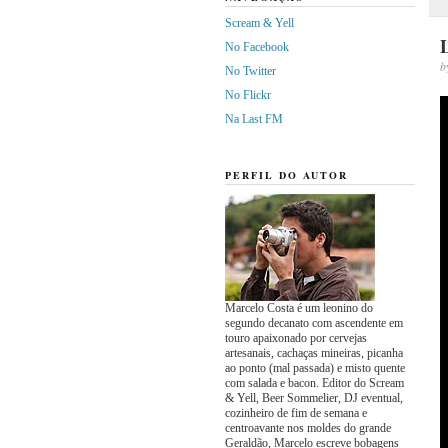
Scream & Yell
L
No Facebook
b
No Twitter
No Flickr
Na Last FM
PERFIL DO AUTOR
Marcelo Costa é um leonino do
segundo decanato com ascendente em
touro apaixonado por cervejas
artesanais, cachaças mineiras, picanha
ao ponto (mal passada) e misto quente
com salada e bacon. Editor do Scream
& Yell, Beer Sommelier, DJ eventual,
cozinheiro de fim de semana e
centroavante nos moldes do grande
Geraldão, Marcelo escreve bobagens