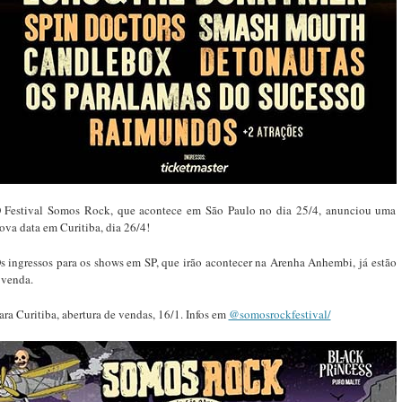
 Festival Somos Rock, que acontece em São Paulo no dia 25/4, anunciou uma
ova data em Curitiba, dia 26/4!
s ingressos para os shows em SP, que irão acontecer na Arenha Anhembi, já estão
 venda.
ara Curitiba, abertura de vendas, 16/1. Infos em
@somosrockfestival/