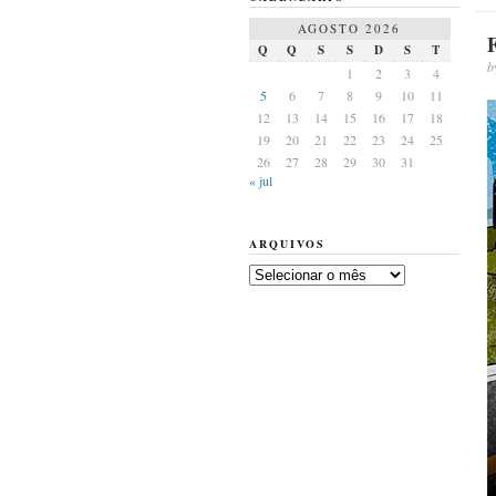
AGOSTO 2026
F
Q
Q
S
S
D
S
T
b
1
2
3
4
5
6
7
8
9
10
11
12
13
14
15
16
17
18
19
20
21
22
23
24
25
26
27
28
29
30
31
« jul
ARQUIVOS
Arquivos