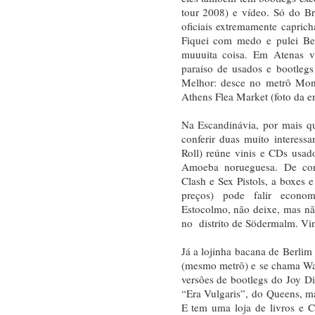
tour 2008) e vídeo. Só do B
oficiais extremamente capric
Fiquei com medo e pulei Beat
muuuita coisa. Em Atenas va
paraiso de usados e bootlegs
Melhor: desce no metrô Mona
Athens Flea Market (foto da e
Na Escandinávia, por mais qu
conferir duas muito interes
Roll) reúne vinis e CDs usad
Amoeba norueguesa. De com
Clash e Sex Pistols, a boxes e
preços) pode falir econom
Estocolmo, não deixe, mas n
no distrito de Södermalm. Vin
Já a lojinha bacana de Berlim
(mesmo metrô) e se chama Wa
versões de bootlegs do Joy D
“Era Vulgaris”, do Queens, m
E tem uma loja de livros e 