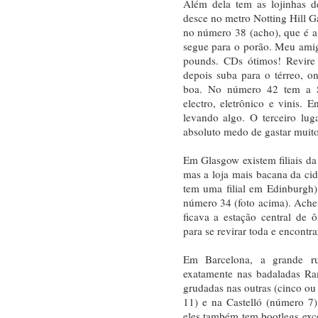
Além dela tem as lojinhas d
desce no metro Notting Hill Ga
no número 38 (acho), que é a 
segue para o porão. Meu amigo
pounds. CDs ótimos! Revire 
depois suba para o térreo, o
boa. No número 42 tem a S
electro, eletrônico e vinis. 
levando algo. O terceiro lu
absoluto medo de gastar muito.
Em Glasgow existem filiais d
mas a loja mais bacana da c
tem uma filial em Edinburgh)
número 34 (foto acima). Ache
ficava a estação central de 
para se revirar toda e encontra
Em Barcelona, a grande r
exatamente nas badaladas Ra
grudadas nas outras (cinco ou
11) e na Castelló (número 7
eles também tem bootlegs ex