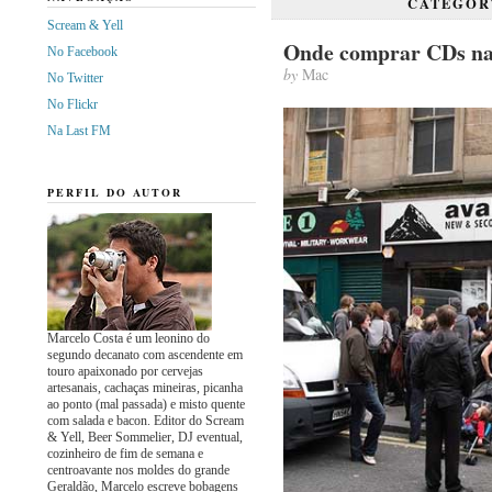
CATEGO
Scream & Yell
Onde comprar CDs n
No Facebook
by
Mac
No Twitter
No Flickr
Na Last FM
PERFIL DO AUTOR
Marcelo Costa é um leonino do
segundo decanato com ascendente em
touro apaixonado por cervejas
artesanais, cachaças mineiras, picanha
ao ponto (mal passada) e misto quente
com salada e bacon. Editor do Scream
& Yell, Beer Sommelier, DJ eventual,
cozinheiro de fim de semana e
centroavante nos moldes do grande
Geraldão, Marcelo escreve bobagens