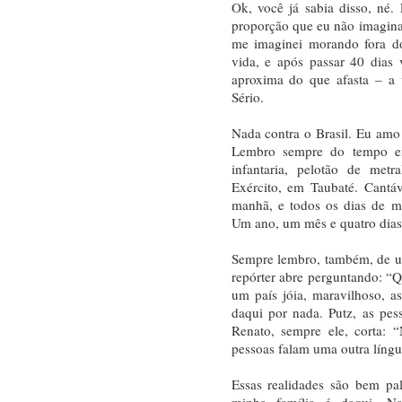
Ok, você já sabia disso, né
proporção que eu não imagina
me imaginei morando fora d
vida, e após passar 40 dias
aproxima do que afasta – a 
Sério.
Nada contra o Brasil. Eu amo 
Lembro sempre do tempo em
infantaria, pelotão de met
Exército, em Taubaté. Cantá
manhã, e todos os dias de m
Um ano, um mês e quatro dias
Sempre lembro, também, de um
repórter abre perguntando: “Qu
um país jóia, maravilhoso, as
daqui por nada. Putz, as pe
Renato, sempre ele, corta: 
pessoas falam uma outra líng
Essas realidades são bem pa
minha família é daqui. N