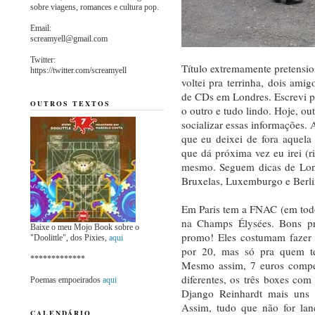
sobre viagens, romances e cultura pop.
Email:
screamyell@gmail.com
Twitter:
Título extremamente pretensio
https://twitter.com/screamyell
voltei pra terrinha, dois ami
de CDs em Londres. Escrevi pa
OUTROS TEXTOS
o outro e tudo lindo. Hoje, ou
socializar essas informações. 
que eu deixei de fora aquela
que dá próxima vez eu irei (ri
mesmo. Seguem dicas de Lond
Bruxelas, Luxemburgo e Berl
Em Paris tem a FNAC (em todo
na Champs Élysées. Bons pr
Baixe o meu Mojo Book sobre o
promo! Eles costumam fazer
"Doolittle", dos Pixies,
aqui
por 20, mas só pra quem t
*************
Mesmo assim, 7 euros compen
diferentes, os três boxes c
Poemas empoeirados
aqui
Django Reinhardt mais uns
Assim, tudo que não for la
CALENDÁRIO