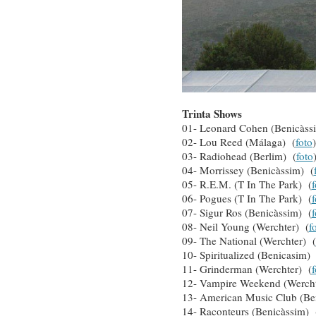
Trinta Shows
01- Leonard Cohen (Benicàss
02- Lou Reed (Málaga) (
foto
)
03- Radiohead (Berlim) (
foto
04- Morrissey (Benicàssim) (
05- R.E.M. (T In The Park) (
f
06- Pogues (T In The Park) (
f
07- Sigur Ros (Benicàssim) (
f
08- Neil Young (Werchter) (
f
09- The National (Werchter) (
10- Spiritualized (Benicasim) 
11- Grinderman (Werchter) (
f
12- Vampire Weekend (Wercht
13- American Music Club (Be
14- Raconteurs (Benicàssim) 