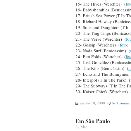
15- The Hives (Werchter) (
fot
16- Babyshambles (Benicàssi
17- British Sea Power (T In T
18- Richard Hawley (Benicàss
19- Sons and Daughters (T In
20- The Ting Tings (Benicass
21- The Verve (Werchter) (
fo
22- Gossip (Werchter) (
foto
)
23- Nada Surf (Benicàssim) (
24- Ben Folds (Wertcher) (
fot
25- José González (Benicassi
26- The Kills (Benicàssim) (
f
27- Echo and The Bunnymen (
28- Interpol (T In The Park) (
29- The Subways (T In The Pa
30- Kaiser Chiefs (Werchter) 
agosto 10, 2008
No Commen
Em São Paulo
by
Mac