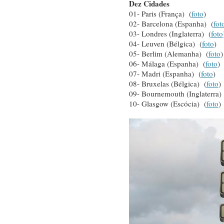
Dez Cidades
01- Paris (França) (
foto
)
02- Barcelona (Espanha) (
fot
03- Londres (Inglaterra) (
foto
04- Leuven (Bélgica) (
foto
)
05- Berlim (Alemanha) (
foto
)
06- Málaga (Espanha) (
foto
)
07- Madri (Espanha) (
foto
)
08- Bruxelas (Bélgica) (
foto
)
09- Bournemouth (Inglaterra)
10- Glasgow (Escócia) (
foto
)