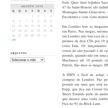
bom. Quer duas lojinhas bac
AGOSTO 2026
47 da Saint-Honore (do ladin
Q
Q
S
S
D
S
T
Montagne-Sainte-Geneviève, 
1
2
3
4
Excelentes e com vasto materi
5
6
7
8
9
10
11
12
13
14
15
16
17
18
Em Londres tem: as megastore
19
20
21
22
23
24
25
em Paris). Nas megas, mesma
26
27
28
29
30
31
em Londres não tem essa de car
« jul
promos de dois CDs por 10 p
coisa foda. Os lançamentos 
coisas do ano passado e de ca
ARQUIVOS
pounds, quando não em uma p
Arquivos
Machines) até 10 pounds (u
Patrol). São duas as megas: 
A HMV é fácil de achar: es
compras de Londres. Faz pe
pounds em uma que está na
Fopp, que fica em Covent Ga
Street. Estando perto do metr
que merece uma visita (embo
Fica no 91 da Brick Lane.