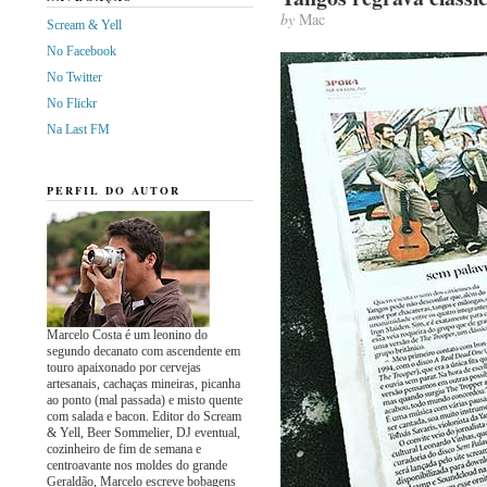
by
Mac
Scream & Yell
No Facebook
No Twitter
No Flickr
Na Last FM
PERFIL DO AUTOR
Marcelo Costa é um leonino do
segundo decanato com ascendente em
touro apaixonado por cervejas
artesanais, cachaças mineiras, picanha
ao ponto (mal passada) e misto quente
com salada e bacon. Editor do Scream
& Yell, Beer Sommelier, DJ eventual,
cozinheiro de fim de semana e
centroavante nos moldes do grande
Geraldão, Marcelo escreve bobagens