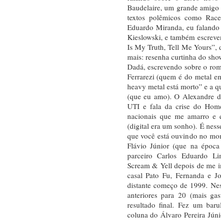
Baudelaire, um grande amigo 
textos polêmicos como Race
Eduardo Miranda, eu falando
Kieslowski, e também escreven
Is My Truth, Tell Me Yours”, 
mais: resenha curtinha do sho
Dadá, escrevendo sobre o rom
Ferrarezi (quem é do metal e
heavy metal está morto” e a q
(que eu amo). O Alexandre de
UTI e fala da crise do Hom
nacionais que me amarro e
(digital era um sonho). É ness
que você está ouvindo no mom
Flávio Júnior (que na época
parceiro Carlos Eduardo Li
Scream & Yell depois de me in
casal Pato Fu, Fernanda e J
distante começo de 1999. Nes
anteriores para 20 (mais ga
resultado final. Fez um baru
coluna do Álvaro Pereira Júni