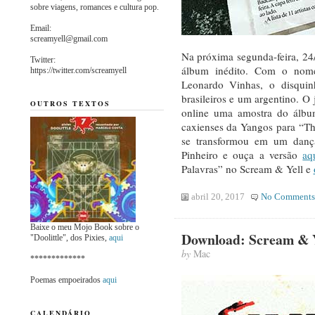
sobre viagens, romances e cultura pop.
Email:
screamyell@gmail.com
Na próxima segunda-feira, 24
Twitter:
álbum inédito. Com o nom
https://twitter.com/screamyell
Leonardo Vinhas, o disquin
brasileiros e um argentino. O
OUTROS TEXTOS
online uma amostra do álbu
caxienses da Yangos para “Th
se transformou em um danç
Pinheiro e ouça a versão
aq
Palavras” no Scream & Yell e
abril 20, 2017
No Comments
Baixe o meu Mojo Book sobre o
Download: Scream & Y
"Doolittle", dos Pixies,
aqui
by
Mac
*************
Poemas empoeirados
aqui
CALENDÁRIO