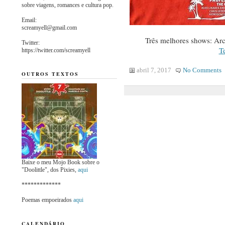
sobre viagens, romances e cultura pop.
Email:
screamyell@gmail.com
Três melhores shows: Arc
Twitter:
T
https://twitter.com/screamyell
abril 7, 2017
No Comments
OUTROS TEXTOS
Baixe o meu Mojo Book sobre o
"Doolittle", dos Pixies,
aqui
*************
Poemas empoeirados
aqui
CALENDÁRIO