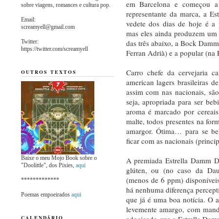
em Barcelona e começou a p
sobre viagens, romances e cultura pop.
representante da marca, a Es
Email:
vedete dos dias de hoje é a
screamyell@gmail.com
mas eles ainda produzem um c
Twitter:
das três abaixo, a Bock Damm,
https://twitter.com/screamyell
Ferran Adrià) e a popular (na
Carro chefe da cervejaria c
OUTROS TEXTOS
american lagers brasileiras de
assim com nas nacionais, são 
seja, apropriada para ser be
aroma é marcado por cereais
malte, todos presentes na for
amargor. Ótima… para se beb
ficar com as nacionais (princi
Baixe o meu Mojo Book sobre o
A premiada Estrella Damm Da
"Doolittle", dos Pixies,
aqui
glúten, ou (no caso da Dau
(menos de 6 ppm) disponívei
*************
há nenhuma diferença perceptív
Poemas empoeirados
aqui
que já é uma boa notícia. O a
levemente amargo, com manda 
CALENDÁRIO
adocicado que a Estrella Damm