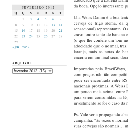
da boca. Opção interessante pa
FEVEREIRO 2012
Q
Q
S
S
D
S
T
Já a Weiss Damm é a boa tentat
1
2
3
4
5
6
7
cerveja de trigo alemã, da 
8
9
10
11
12
13
14
sensacional) representante. 
15
16
17
18
19
20
21
cravo, outro tanto de banana 
22
23
24
25
26
27
28
(o que lhe confere um tom me
29
adocidado que o normal, traz a
« jan
mar »
laranja, mais as notas de b
encerra em um final seco, doc
ARQUIVOS
Importadas pela BrazilWays,
Arquivos
com preços não tão competit
pode ser encontrada entre R$
nacionais próximas. A Weiss 
um pouco mais acima, entre R
para serem consumidas na Es
investimento se for o caso d
Ps. Vale ver a propaganda abai
campanha: “às vezes o normal
suas cervejas são normais… m