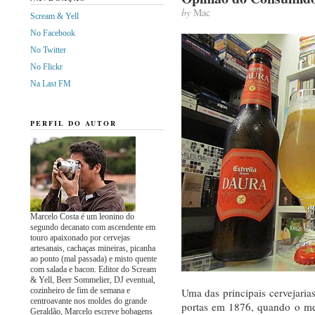
by
Mac
Scream & Yell
No Facebook
No Twitter
No Flickr
Na Last FM
PERFIL DO AUTOR
Marcelo Costa é um leonino do
segundo decanato com ascendente em
touro apaixonado por cervejas
artesanais, cachaças mineiras, picanha
ao ponto (mal passada) e misto quente
com salada e bacon. Editor do Scream
& Yell, Beer Sommelier, DJ eventual,
cozinheiro de fim de semana e
Uma das principais cervejaria
centroavante nos moldes do grande
portas em 1876, quando o me
Geraldão, Marcelo escreve bobagens