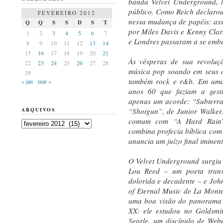
banda Velvet Underground, l
público. Como Reich declarou
FEVEREIRO 2012
nessa mudança de papéis: ass
Q
Q
S
S
D
S
T
por Miles Davis e Kenny Cla
1
2
3
4
5
6
7
e Londres passaram a se embe
8
9
10
11
12
13
14
15
16
17
18
19
20
21
Às vésperas de sua revoluç
22
23
24
25
26
27
28
música pop soando em seus o
29
também rock e r&b. Em uma e
« jan
mar »
anos 60 que faziam a gesti
apenas um acorde: “Subterra
ARQUIVOS
“Shotgun”, de Junior Walker
comum com “A Hard Rain’s
Arquivos
combina profecia bíblica com
anuncia um juízo final iminent
O Velvet Underground surgiu
Lou Reed – um poeta tran
dolorida e decadente – e John
of Eternal Music de La Monte
uma boa visão do panorama d
XX: ele estudou no Goldsm
Searle, um discípulo de Web