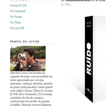
by
Mac
Scream & Yell
No Facebook
No Twitter
No Flickr
Na Last FM
PERFIL DO AUTOR
Marcelo Costa é um leonino do
segundo decanato com ascendente em
touro apaixonado por cervejas
artesanais, cachaças mineiras, picanha
ao ponto (mal passada) e misto quente
com salada e bacon. Editor do Scream
& Yell, Beer Sommelier, DJ eventual,
cozinheiro de fim de semana e
centroavante nos moldes do grande
Geraldão, Marcelo escreve bobagens