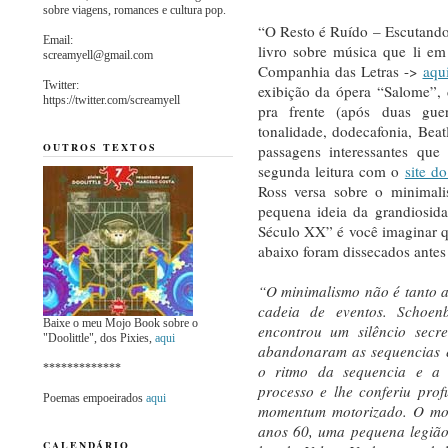
sobre viagens, romances e cultura pop.
“O Resto é Ruído – Escutando
Email:
livro sobre música que li em
screamyell@gmail.com
Companhia das Letras ->
aqu
Twitter:
exibição da ópera “Salome”,
https://twitter.com/screamyell
pra frente (após duas guer
tonalidade, dodecafonia, Be
OUTROS TEXTOS
passagens interessantes que
segunda leitura com o
site do
Ross versa sobre o minimal
pequena ideia da grandiosid
Século XX” é você imaginar q
abaixo foram dissecados antes 
“O minimalismo não é tanto a
cadeia de eventos. Schoen
Baixe o meu Mojo Book sobre o
encontrou um silêncio sec
"Doolittle", dos Pixies,
aqui
abandonaram as sequencias e
*************
o ritmo da sequencia e a t
processo e lhe conferiu pro
Poemas empoeirados
aqui
momentum motorizado. O mov
anos 60, uma pequena legião
CALENDÁRIO