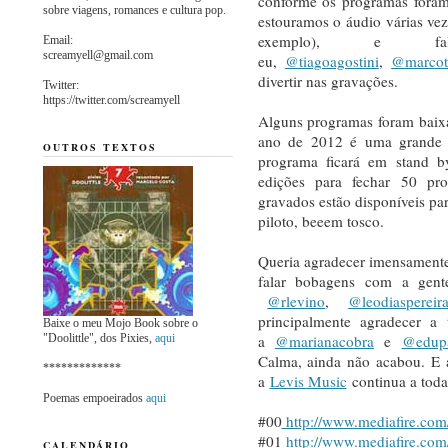
conforme os programas foram
sobre viagens, romances e cultura pop.
estouramos o áudio várias ve
exemplo), e f
Email:
screamyell@gmail.com
eu,
@tiagoagostini
,
@marco
divertir nas gravações.
Twitter:
https://twitter.com/screamyell
Alguns programas foram baix
ano de 2012 é uma grande i
OUTROS TEXTOS
programa ficará em stand b
edições para fechar 50 pr
gravados estão disponíveis pa
piloto, beeem tosco.
Queria agradecer imensamente
falar bobagens com a gent
@rlevino
,
@leodiaspereir
principalmente agradecer a
Baixe o meu Mojo Book sobre o
"Doolittle", dos Pixies,
aqui
a
@marianacobra
e
@edup
Calma, ainda não acabou. E a
*************
a
Levis Music
continua a toda
Poemas empoeirados
aqui
#00
http://www.mediafire.com
#01
http://www.mediafire.co
CALENDÁRIO