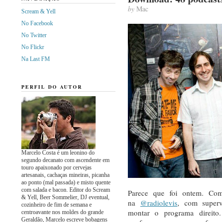
by
Mac
Scream & Yell
No Facebook
No Twitter
No Flickr
Na Last FM
PERFIL DO AUTOR
Marcelo Costa é um leonino do
segundo decanato com ascendente em
touro apaixonado por cervejas
artesanais, cachaças mineiras, picanha
ao ponto (mal passada) e misto quente
com salada e bacon. Editor do Scream
Parece que foi ontem. Co
& Yell, Beer Sommelier, DJ eventual,
na
@radiolevis
, com super
cozinheiro de fim de semana e
montar o programa direito
centroavante nos moldes do grande
Geraldão, Marcelo escreve bobagens