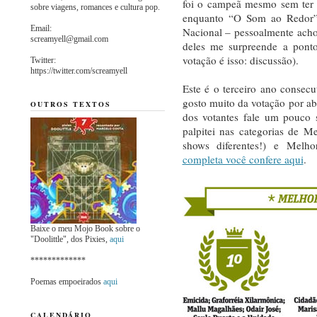
foi o campeã mesmo sem ter s
sobre viagens, romances e cultura pop.
enquanto “O Som ao Redor” 
Email:
Nacional – pessoalmente ach
screamyell@gmail.com
deles me surpreende a ponto
votação é isso: discussão).
Twitter:
https://twitter.com/screamyell
Este é o terceiro ano consecu
gosto muito da votação por a
OUTROS TEXTOS
dos votantes fale um pouco 
palpitei nas categorias de M
shows diferentes!) e Melho
completa você confere aqui
.
Baixe o meu Mojo Book sobre o
"Doolittle", dos Pixies,
aqui
*************
Poemas empoeirados
aqui
CALENDÁRIO