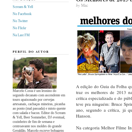
by
Mac
Scream & Yell
No Facebook
No Twitter
No Flickr
Na Last FM
PERFIL DO AUTOR
A edição do Guia da Folha qu
Marcelo Costa é um leonino do
traz os melhores de 2013 na
segundo decanato com ascendente em
crítica especializada e do púb
touro apaixonado por cervejas
teve pra ninguém: Bruce Spri
artesanais, cachaças mineiras, picanha
ao ponto (mal passada) e misto quente
ano, segundo a crítica, já q
com salada e bacon. Editor do Scream
Hanson.
& Yell, Beer Sommelier, DJ eventual,
cozinheiro de fim de semana e
centroavante nos moldes do grande
Na categoria Melhor Filme In
Geraldão, Marcelo escreve bobagens