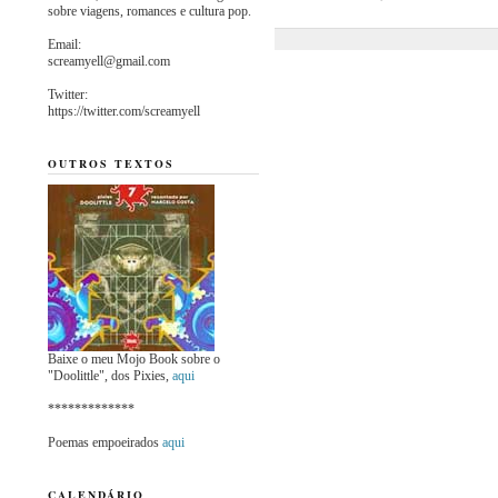
sobre viagens, romances e cultura pop.
Email:
screamyell@gmail.com
Twitter:
https://twitter.com/screamyell
OUTROS TEXTOS
Baixe o meu Mojo Book sobre o
"Doolittle", dos Pixies,
aqui
*************
Poemas empoeirados
aqui
CALENDÁRIO