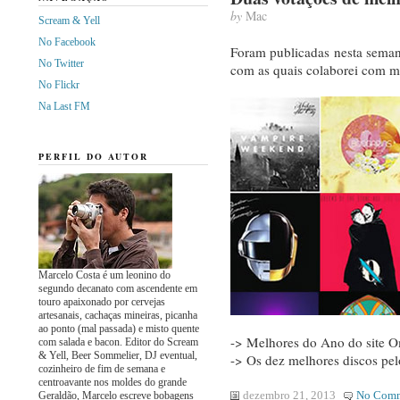
by
Mac
Scream & Yell
No Facebook
Foram publicadas nesta seman
No Twitter
com as quais colaborei com m
No Flickr
Na Last FM
PERFIL DO AUTOR
Marcelo Costa é um leonino do
segundo decanato com ascendente em
touro apaixonado por cervejas
artesanais, cachaças mineiras, picanha
ao ponto (mal passada) e misto quente
-> Melhores do Ano do site O
com salada e bacon. Editor do Scream
& Yell, Beer Sommelier, DJ eventual,
-> Os dez melhores discos pelo
cozinheiro de fim de semana e
centroavante nos moldes do grande
dezembro 21, 2013
No Comm
Geraldão, Marcelo escreve bobagens