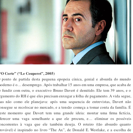
“O Corte” (“Le Couperet”, 2005)
 ponto de partida desta pequena epopeia cínica, genial e absurda do mundo
oderno é o… desemprego. Após trabalhar 15 anos em uma empresa, que acaba de
e fundir com outra, o executivo Bruno Davert é demitido. Ele tem 39 anos, e o
rgumento do RH é que eles precisam enxugar a folha de pagamento. A vida segue,
as não como ele planejava: após uma sequencia de entrevistas, Davert não
onsegue se recolocar no mercado, e a tensão começa a tomar conta da família. É
este momento que Davert tem uma grande ideia: montar uma firma fictícia,
ferecer uma vaga semelhante a que ele procura, e… eliminar os possíveis
oncorrentes à vaga que ele também deseja. O roteiro (tão absurdo quanto
rovável) é inspirado no livro “The Ax”, de Donald E. Westlake, e a escolha de