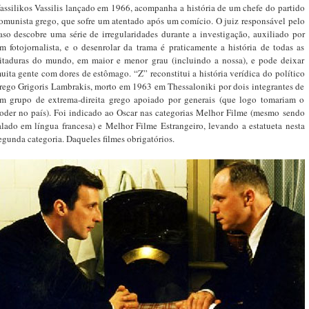
assilikos Vassilis lançado em 1966, acompanha a história de um chefe do partido
omunista grego, que sofre um atentado após um comício. O juiz responsável pelo
aso descobre uma série de irregularidades durante a investigação, auxiliado por
m fotojornalista, e o desenrolar da trama é praticamente a história de todas as
itaduras do mundo, em maior e menor grau (incluindo a nossa), e pode deixar
uita gente com dores de estômago. “Z” reconstitui a história verídica do político
rego Grigoris Lambrakis, morto em 1963 em Thessaloniki por dois integrantes de
m grupo de extrema-direita grego apoiado por generais (que logo tomariam o
oder no país). Foi indicado ao Oscar nas categorias Melhor Filme (mesmo sendo
alado em língua francesa) e Melhor Filme Estrangeiro, levando a estatueta nesta
egunda categoria. Daqueles filmes obrigatórios.