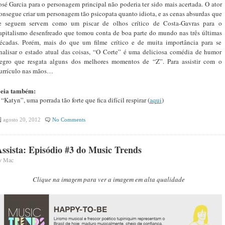
osé Garcia para o personagem principal não poderia ter sido mais acertada. O ator
onsegue criar um personagem tão psicopata quanto idiota, e as cenas absurdas que
e seguem servem como um piscar de olhos crítico de Costa-Gavras para o
apitalismo desenfreado que tomou conta de boa parte do mundo nas três últimas
écadas. Porém, mais do que um filme crítico e de muita importância para se
nalisar o estado atual das coisas, “O Corte” é uma deliciosa comédia de humor
egro que resgata alguns dos melhores momentos de “Z”. Para assistir com o
urrículo nas mãos…
eia também:
 “Katyn”, uma porrada tão forte que fica difícil respirar (
aqui
)
agosto 20, 2012
No Comments
ssista: Episódio #3 do Music Trends
y
Mac
Clique na imagem para ver a imagem em alta qualidade