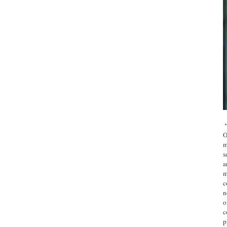
O
m
s
a
m
c
n
o
c
p