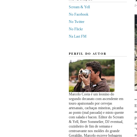
b
Scream & Yell
No Facebook
No Twitter
No Flickr
Na Last FM
PERFIL DO AUTOR
Marcelo Costa é um leonino do
segundo decanato com ascendente em
“
touro apaixonado por cervejas
E
artesanais, cachaças mineiras, picanha
a
ao ponto (mal passada) e misto quente
p
com salada e bacon. Editor do Scream
& Yell, Beer Sommelier, DJ eventual,
a
cozinheiro de fim de semana e
“
centroavante nos moldes do grande
a
Geraldão, Marcelo escreve bobagens