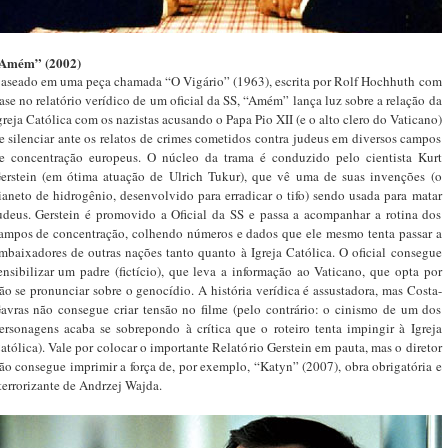
Amém” (2002)
aseado em uma peça chamada “O Vigário” (1963), escrita por Rolf Hochhuth com
ase no relatório verídico de um oficial da SS, “Amém” lança luz sobre a relação da
greja Católica com os nazistas acusando o Papa Pio XII (e o alto clero do Vaticano)
e silenciar ante os relatos de crimes cometidos contra judeus em diversos campos
e concentração europeus. O núcleo da trama é conduzido pelo cientista Kurt
erstein (em ótima atuação de Ulrich Tukur), que vê uma de suas invenções (o
ianeto de hidrogênio, desenvolvido para erradicar o tifo) sendo usada para matar
udeus. Gerstein é promovido a Oficial da SS e passa a acompanhar a rotina dos
ampos de concentração, colhendo números e dados que ele mesmo tenta passar a
mbaixadores de outras nações tanto quanto à Igreja Católica. O oficial consegue
ensibilizar um padre (fictício), que leva a informação ao Vaticano, que opta por
ão se pronunciar sobre o genocídio. A história verídica é assustadora, mas Costa-
avras não consegue criar tensão no filme (pelo contrário: o cinismo de um dos
ersonagens acaba se sobrepondo à crítica que o roteiro tenta impingir à Igreja
atólica). Vale por colocar o importante Relatório Gerstein em pauta, mas o diretor
ão consegue imprimir a força de, por exemplo, “Katyn” (2007), obra obrigatória e
terrorizante de Andrzej Wajda.