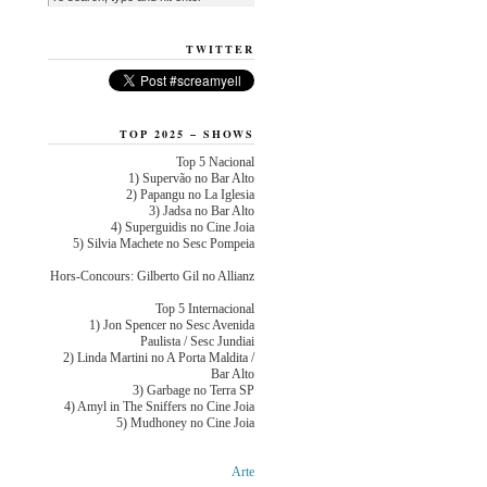
TWITTER
TOP 2025 – SHOWS
Top 5 Nacional
1) Supervão no Bar Alto
2) Papangu no La Iglesia
3) Jadsa no Bar Alto
4) Superguidis no Cine Joia
5) Silvia Machete no Sesc Pompeia
Hors-Concours: Gilberto Gil no Allianz
Top 5 Internacional
1) Jon Spencer no Sesc Avenida
Paulista / Sesc Jundiai
2) Linda Martini no A Porta Maldita /
Bar Alto
3) Garbage no Terra SP
4) Amyl in The Sniffers no Cine Joia
5) Mudhoney no Cine Joia
Arte