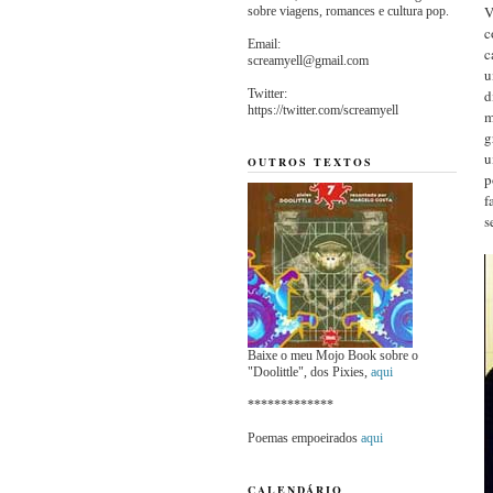
V
sobre viagens, romances e cultura pop.
c
Email:
c
screamyell@gmail.com
u
Twitter:
d
https://twitter.com/screamyell
m
g
u
OUTROS TEXTOS
p
f
s
Baixe o meu Mojo Book sobre o
"Doolittle", dos Pixies,
aqui
*************
Poemas empoeirados
aqui
CALENDÁRIO