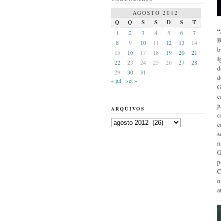
AGOSTO 2012
Q
Q
S
S
D
S
T
“
1
2
3
4
5
6
7
B
8
9
10
11
12
13
14
b
15
16
17
18
19
20
21
I
22
23
24
25
26
27
28
d
29
30
31
d
« jul
set »
G
c
j
ARQUIVOS
c
Arquivos
e
s
n
G
p
C
n
a