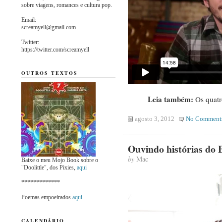
sobre viagens, romances e cultura pop.
Email:
screamyell@gmail.com
Twitter:
https://twitter.com/screamyell
OUTROS TEXTOS
Leia também:
Os quatr
agosto 3, 2012
No Comment
Ouvindo histórias do 
by
Mac
Baixe o meu Mojo Book sobre o
"Doolittle", dos Pixies,
aqui
*************
Poemas empoeirados
aqui
CALENDÁRIO