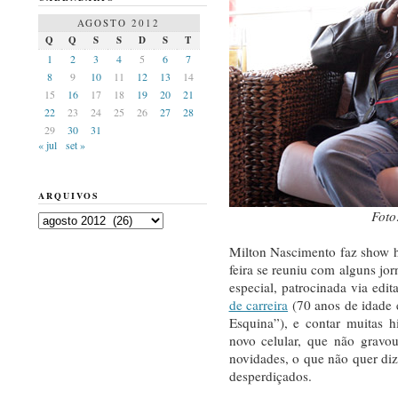
AGOSTO 2012
Q
Q
S
S
D
S
T
1
2
3
4
5
6
7
8
9
10
11
12
13
14
15
16
17
18
19
20
21
22
23
24
25
26
27
28
29
30
31
« jul
set »
ARQUIVOS
Foto
Arquivos
Milton Nascimento faz show 
feira se reuniu com alguns jor
especial, patrocinada via edit
de carreira
(70 anos de idade 
Esquina”), e contar muitas h
novo celular, que não grav
novidades, o que não quer di
desperdiçados.