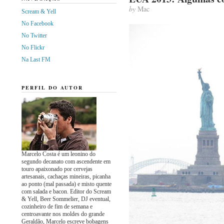
by
Mac
Scream & Yell
No Facebook
No Twitter
No Flickr
Na Last FM
PERFIL DO AUTOR
Marcelo Costa é um leonino do
segundo decanato com ascendente em
touro apaixonado por cervejas
artesanais, cachaças mineiras, picanha
ao ponto (mal passada) e misto quente
com salada e bacon. Editor do Scream
& Yell, Beer Sommelier, DJ eventual,
cozinheiro de fim de semana e
centroavante nos moldes do grande
Geraldão, Marcelo escreve bobagens