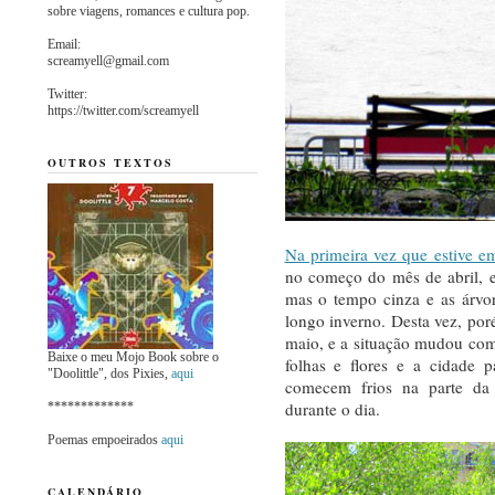
sobre viagens, romances e cultura pop.
Email:
screamyell@gmail.com
Twitter:
https://twitter.com/screamyell
OUTROS TEXTOS
Na primeira vez que estive 
no começo do mês de abril, 
mas o tempo cinza e as árvor
longo inverno. Desta vez, por
maio, e a situação mudou com
Baixe o meu Mojo Book sobre o
folhas e flores e a cidade 
"Doolittle", dos Pixies,
aqui
comecem frios na parte da
durante o dia.
*************
Poemas empoeirados
aqui
CALENDÁRIO