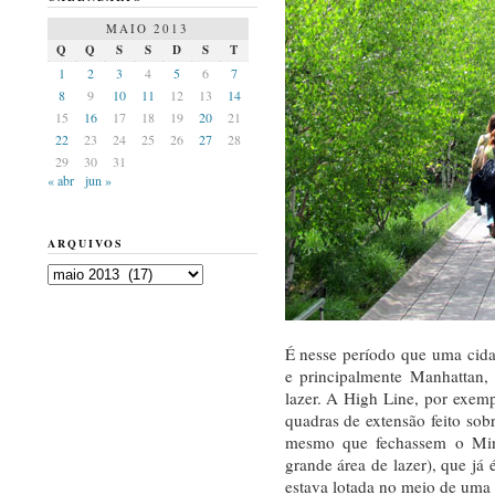
MAIO 2013
Q
Q
S
S
D
S
T
1
2
3
4
5
6
7
8
9
10
11
12
13
14
15
16
17
18
19
20
21
22
23
24
25
26
27
28
29
30
31
« abr
jun »
ARQUIVOS
Arquivos
É nesse período que uma cid
e principalmente Manhattan,
lazer. A High Line, por exe
quadras de extensão feito sobr
mesmo que fechassem o Min
grande área de lazer), que já 
estava lotada no meio de uma 