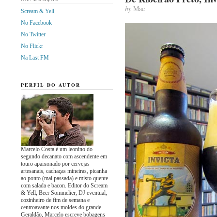
by
Mac
Scream & Yell
No Facebook
No Twitter
No Flickr
Na Last FM
PERFIL DO AUTOR
Marcelo Costa é um leonino do
segundo decanato com ascendente em
touro apaixonado por cervejas
artesanais, cachaças mineiras, picanha
ao ponto (mal passada) e misto quente
com salada e bacon. Editor do Scream
& Yell, Beer Sommelier, DJ eventual,
cozinheiro de fim de semana e
centroavante nos moldes do grande
Geraldão, Marcelo escreve bobagens