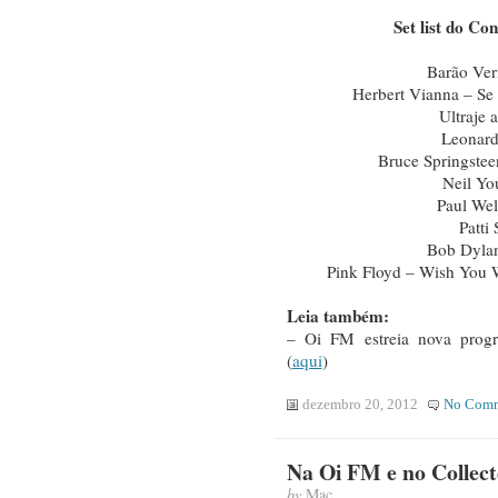
Set list do Co
Barão Ver
Herbert Vianna – Se
Ultraje
Leonard
Bruce Springste
Neil Yo
Paul Wel
Patti
Bob Dylan
Pink Floyd – Wish You W
Leia também:
– Oi FM estreia nova prog
(
aqui
)
dezembro 20, 2012
No Comm
Na Oi FM e no Collec
by
Mac