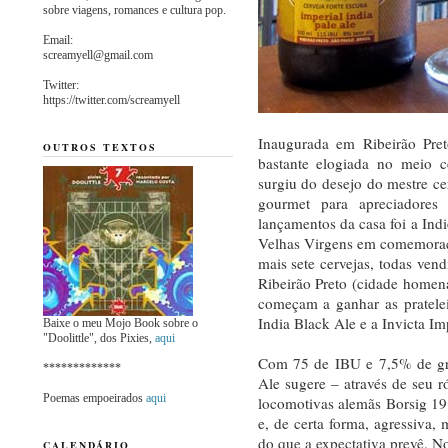
sobre viagens, romances e cultura pop.
Email:
screamyell@gmail.com
Twitter:
https://twitter.com/screamyell
Inaugurada em Ribeirão Pre
OUTROS TEXTOS
bastante elogiada no meio c
surgiu do desejo do mestre cer
gourmet para apreciadores
lançamentos da casa foi a In
Velhas Virgens em comemoraç
mais sete cervejas, todas vend
Ribeirão Preto (cidade homena
começam a ganhar as pratelei
India Black Ale e a Invicta Imp
Baixe o meu Mojo Book sobre o
"Doolittle", dos Pixies,
aqui
Com 75 de IBU e 7,5% de gra
*************
Ale sugere – através de seu r
Poemas empoeirados
aqui
locomotivas alemãs Borsig 191
e, de certa forma, agressiva
do que a expectativa prevê. N
CALENDÁRIO