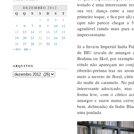
tostado e uma interessante re
DEZEMBRO 2012
sua vez, dança entre a sua
Q
Q
S
S
D
S
T
primeiro toque, e fica por ali
1
2
3
4
(que não parece chegar a 
5
6
7
8
9
10
11
agradável (ainda mais para 
12
13
14
15
16
17
18
impressionante.
19
20
21
22
23
24
25
26
27
28
29
30
31
Já a Invicta Imperial India P
« nov
jan »
de IBU (escala de amargor 
Brahma ou Skol, por exemplo
rótulo não apareçam no conj
ARQUIVOS
ribeirão-pretana traz no ar
Arquivos
meio a nuvens de floral, cítr
do malte de caramelo. No pa
interessante adocicado, mas
forma leve, com o cítrico a
amargor e suave numa cervej
bem, delineada) da India Bl
uma paulada.