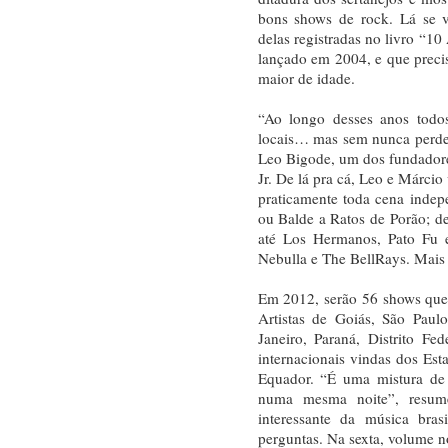
bons shows de rock. Lá se v
delas registradas no livro “1
lançado em 2004, e que precisa
maior de idade.
“Ao longo desses anos todos,
locais… mas sem nunca perder 
Leo Bigode, um dos fundadore
Jr. De lá pra cá, Leo e Márcio
praticamente toda cena indepe
ou Balde a Ratos de Porão; 
até Los Hermanos, Pato Fu e
Nebulla e The BellRays. Mais
Em 2012, serão 56 shows que 
Artistas de Goiás, São Paul
Janeiro, Paraná, Distrito F
internacionais vindas dos Est
Equador. “É uma mistura de l
numa mesma noite”, resum
interessante da música brasi
perguntas. Na sexta, volume 