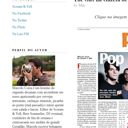
by
Mac
Scream & Yell
No Facebook
Clique na imagem 
No Twitter
No Flickr
Na Last FM
PERFIL DO AUTOR
Marcelo Costa é um leonino do
segundo decanato com ascendente em
touro apaixonado por cervejas
artesanais, cachaças mineiras, picanha
ao ponto (mal passada) e misto quente
com salada e bacon. Editor do Scream
& Yell, Beer Sommelier, DJ eventual,
cozinheiro de fim de semana e
centroavante nos moldes do grande
Geraldão, Marcelo escreve bobagens