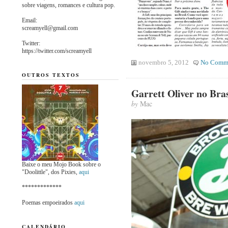
sobre viagens, romances e cultura pop.
Email:
screamyell@gmail.com
Twitter:
https://twitter.com/screamyell
novembro 5, 2012
No Comm
OUTROS TEXTOS
Garrett Oliver no Bras
by
Mac
Baixe o meu Mojo Book sobre o
"Doolittle", dos Pixies,
aqui
*************
Poemas empoeirados
aqui
CALENDÁRIO