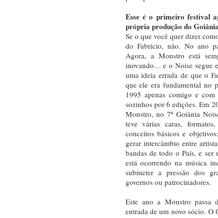
Esse é o primeiro festival 
própria produção do Goiâni
Se o que você quer dizer como
do Fabrício, não. No ano pa
Agora, a Monstro está sempr
inovando… e o Noise segue es
uma ideia errada de que o Fa
que ele era fundamental no 
1995 apenas comigo e com o
sozinhos por 6 edições. Em 2
Monstro, no 7º Goiânia Noise
teve várias caras, formato
conceitos básicos e objetivos
gerar intercâmbio entre artist
bandas de todo o País, e ser
está ocorrendo na música in
submeter a pressão dos gran
governos ou patrocinadores.
Este ano a Monstro passa 
entrada de um novo sócio. O 