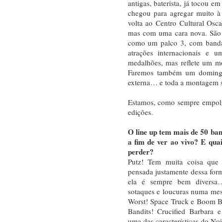
antigas, baterista, já tocou e
chegou para agregar muito à 
volta ao Centro Cultural Osc
mas com uma cara nova. São 
como um palco 3, com banda
atrações internacionais e 
medalhões, mas reflete um mo
Faremos também um domingo
externa… e toda a montagem s
Estamos, como sempre empolg
edições.
O line up tem mais de 50 ba
a fim de ver ao vivo? E qua
perder?
Putz! Tem muita coisa que 
pensada justamente dessa for
ela é sempre bem diversa…
sotaques e loucuras numa mes
Worst! Space Truck e Boom B
Bandits! Crucified Barbara 
uma das características do Noi