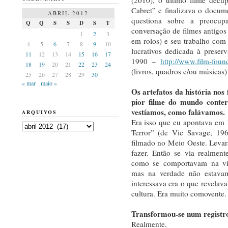
Cabret” e finalizava o docum
ABRIL 2012
questiona sobre a preocup
Q
Q
S
S
D
S
T
conversação de filmes antigos
1
2
3
em rolos) e seu trabalho com
4
5
6
7
8
9
10
lucrativos dedicada à preser
11
12
13
14
15
16
17
1990 –
http://www.film-foun
18
19
20
21
22
23
24
(livros, quadros e/ou músicas)
25
26
27
28
29
30
« mar
maio »
Os artefatos da história nos
pior filme do mundo conte
vestíamos, como falávamos.
ARQUIVOS
Era isso que eu apontava em
Arquivos
Terror” (de Vic Savage, 1964
filmado no Meio Oeste. Leva
fazer. Então se via realmen
como se comportavam na vid
mas na verdade não estava
interessava era o que revelav
cultura. Era muito comovente.
Transformou-se num registro
Realmente.