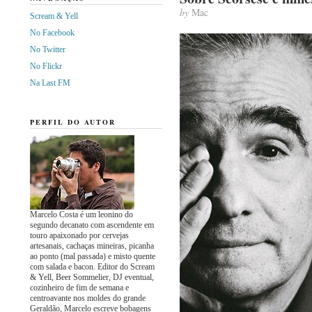
by
Mac
Scream & Yell
No Facebook
No Twitter
No Flickr
Na Last FM
PERFIL DO AUTOR
Marcelo Costa é um leonino do
segundo decanato com ascendente em
touro apaixonado por cervejas
artesanais, cachaças mineiras, picanha
ao ponto (mal passada) e misto quente
com salada e bacon. Editor do Scream
& Yell, Beer Sommelier, DJ eventual,
cozinheiro de fim de semana e
centroavante nos moldes do grande
Geraldão, Marcelo escreve bobagens