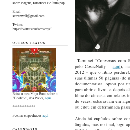
sobre viagens, romances e cultura pop.
Email:
screamyell@gmail.com
Twitter:
https://twitter.com/screamyell
OUTROS TEXTOS
Terminei “Conversas com Sc
pelo CosacNaify –
aqui
), n
2012 – que o ritmo perdure),
suas últimas 50 páginas (de m
documentarista, optou por u
para abrir o livro, e depois 
Baixe o meu Mojo Book sobre o
filme do cineasta em relatos i
"Doolittle", dos Pixies,
aqui
de vezes, esbarravam em algu
ou citou em determinada pass
*************
Poemas empoeirados
aqui
Ainda há capítulos sobre cor
ângulos, mas no final, logo a
CALENDÁRIO
(2010), o último filme decu