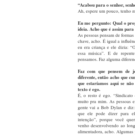
“Acabou para o senhor, senhor
Ah, espere um pouco, tenho ma
Eu me pergunto: Qual o pro
ideia. Acho que é assim para
As pessoas pensam de formas d
chave, acho. É igual a influ
eu era criança e ele dizia: “O
essa música”. E de repen
pensamos. Faz alguma diferen
Faz com que pensem de jei
diferente, então acho que c
que estaríamos aqui se não 
texto é ego.
É, o resto é ego. “Sindicato
muito pra mim. As pessoas ef
gente vai a Bob Dylan e diz
que ele pode dizer para e
intenção”, porque você que
venho desenvolvendo ao lon
alimentadora, acho. Algumas 