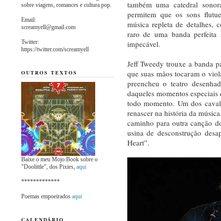
também uma catedral sonor
sobre viagens, romances e cultura pop.
permitem que os sons flutu
Email:
música repleta de detalhes,
screamyell@gmail.com
raro de uma banda perfeita
Twitter:
impecável.
https://twitter.com/screamyell
Jeff Tweedy trouxe a banda p
que suas mãos tocaram o vio
OUTROS TEXTOS
preencheu o teatro desenha
daqueles momentos especiais
todo momento. Um dos cavalo
renascer na história da música
caminho para outra canção do
usina de desconstrução des
Heart”.
Baixe o meu Mojo Book sobre o
"Doolittle", dos Pixies,
aqui
*************
Poemas empoeirados
aqui
CALENDÁRIO