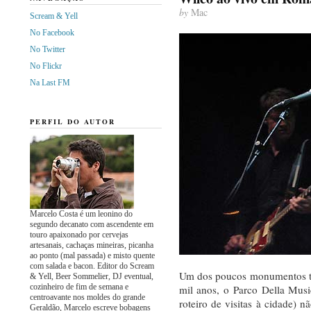
by
Mac
Scream & Yell
No Facebook
No Twitter
No Flickr
Na Last FM
PERFIL DO AUTOR
Marcelo Costa é um leonino do
segundo decanato com ascendente em
touro apaixonado por cervejas
artesanais, cachaças mineiras, picanha
ao ponto (mal passada) e misto quente
com salada e bacon. Editor do Scream
Um dos poucos monumentos tu
& Yell, Beer Sommelier, DJ eventual,
cozinheiro de fim de semana e
mil anos, o Parco Della Mus
centroavante nos moldes do grande
roteiro de visitas à cidade) 
Geraldão, Marcelo escreve bobagens