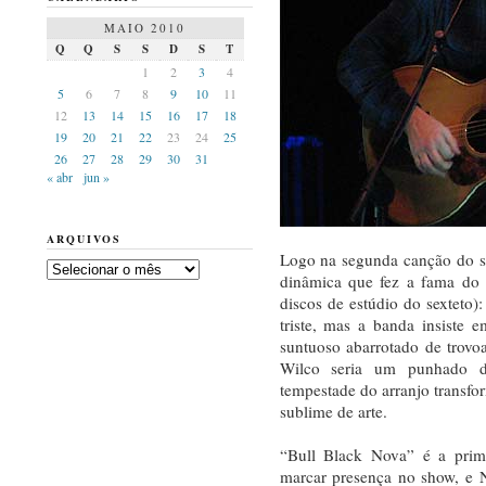
MAIO 2010
Q
Q
S
S
D
S
T
1
2
3
4
5
6
7
8
9
10
11
12
13
14
15
16
17
18
19
20
21
22
23
24
25
26
27
28
29
30
31
« abr
jun »
ARQUIVOS
Logo na segunda canção do sh
Arquivos
dinâmica que fez a fama do 
discos de estúdio do sexteto)
triste, mas a banda insiste
suntuoso abarrotado de trovo
Wilco seria um punhado d
tempestade do arranjo trans
sublime de arte.
“Bull Black Nova” é a prim
marcar presença no show, e N