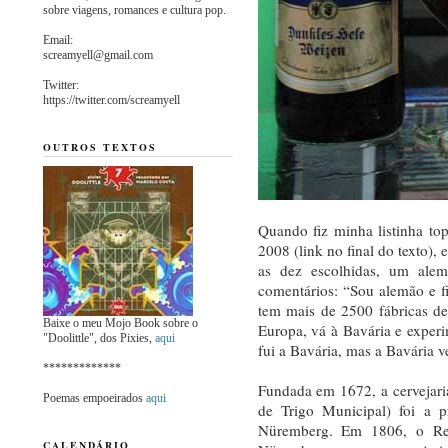
sobre viagens, romances e cultura pop.
Email:
screamyell@gmail.com
Twitter:
https://twitter.com/screamyell
OUTROS TEXTOS
Quando fiz minha listinha to
2008 (link no final do texto),
as dez escolhidas, um ale
comentários: “Sou alemão e 
tem mais de 2500 fábricas de
Baixe o meu Mojo Book sobre o
Europa, vá à Bavária e experi
"Doolittle", dos Pixies,
aqui
fui a Bavária, mas a Bavária v
*************
Fundada em 1672, a cervejari
Poemas empoeirados
aqui
de Trigo Municipal) foi a p
Nüremberg. Em 1806, o Rei
CALENDÁRIO