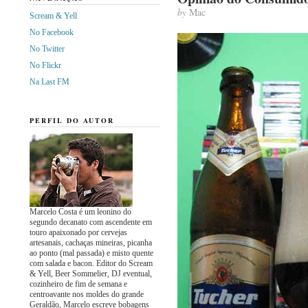
by
Mac
Scream & Yell
No Facebook
No Twitter
No Flickr
Na Last FM
PERFIL DO AUTOR
Marcelo Costa é um leonino do
segundo decanato com ascendente em
touro apaixonado por cervejas
artesanais, cachaças mineiras, picanha
ao ponto (mal passada) e misto quente
com salada e bacon. Editor do Scream
& Yell, Beer Sommelier, DJ eventual,
cozinheiro de fim de semana e
centroavante nos moldes do grande
Geraldão, Marcelo escreve bobagens