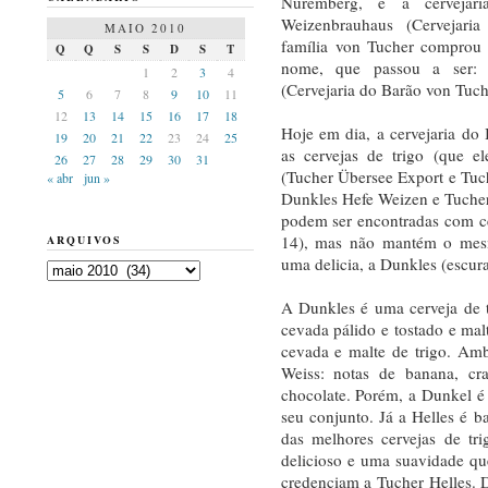
Nüremberg, e a cervejar
Weizenbrauhaus (Cervejari
MAIO 2010
família von Tucher comprou 
Q
Q
S
S
D
S
T
nome, que passou a ser: F
1
2
3
4
(Cervejaria do Barão von Tuch
5
6
7
8
9
10
11
12
13
14
15
16
17
18
Hoje em dia, a cervejaria do
19
20
21
22
23
24
25
as cervejas de trigo (que e
26
27
28
29
30
31
(Tucher Übersee Export e Tuch
« abr
jun »
Dunkles Hefe Weizen e Tucher
podem ser encontradas com cer
14), mas não mantém o mesm
ARQUIVOS
uma delicia, a Dunkles (escura
Arquivos
A Dunkles é uma cerveja de 
cevada pálido e tostado e malt
cevada e malte de trigo. Amb
Weiss: notas de banana, c
chocolate. Porém, a Dunkel é
seu conjunto. Já a Helles é 
das melhores cervejas de tr
delicioso e uma suavidade que
credenciam a Tucher Helles. 