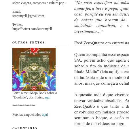
“No caso específico da mús
sobre viagens, romances e cultura pop.
numa feira livre e pegar quat
Email:
casa, porque eu vou ser acus
screamyell@gmail.com
de coisas que brotam da 
Twitter:
sociedade capitalista, e
https://twitter.com/screamyell
investimento…”
Fred ZeroQuatro em entrevista
OUTROS TEXTOS
Quem acompanha esse espaço 
S/A, porém acho que agora e
sobre o fim da indústria d
Idade Média” (leia aqui), e c
da indústria e de um modelo 
anos, mas que começa a definh
Baixe o meu Mojo Book sobre o
A questão toda é que vivemo
"Doolittle", dos Pixies,
aqui
cravar verdades absolutas. P
ZeroQuatro é que tanto a di
*************
envolvidos em música (trocad
Poemas empoeirados
aqui
sentiram o baque, e estão 
forma de dar rédeas ao jogo.
CALENDÁRIO