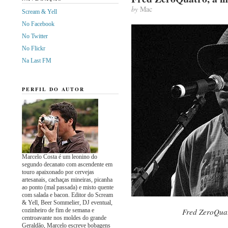
by
Mac
Scream & Yell
No Facebook
No Twitter
No Flickr
Na Last FM
PERFIL DO AUTOR
Marcelo Costa é um leonino do
segundo decanato com ascendente em
touro apaixonado por cervejas
artesanais, cachaças mineiras, picanha
ao ponto (mal passada) e misto quente
com salada e bacon. Editor do Scream
& Yell, Beer Sommelier, DJ eventual,
cozinheiro de fim de semana e
Fred ZeroQuat
centroavante nos moldes do grande
Geraldão, Marcelo escreve bobagens