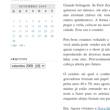
Grande bobagem. Se Fred Zero
SETEMBRO 2009
quisesse ser músico, ele não e
Q
Q
S
S
D
S
T
não existiam (talvez ele ve
1
outros quinhentos). A forma 
2
3
4
5
6
7
8
pegar a viola, colocar na saco
9
10
11
12
13
14
15
cidade. Esse era o cenário.
16
17
18
19
20
21
22
23
24
25
26
27
28
29
Pois bem: estamos voltando a 
30
você ainda pode vender seu di
« ago
out »
quem compre) e o show já nã
reproduzido de diversas man
lidar com elas. Provavelmen
ARQUIVOS
cabeça aberta pro futuro.
Arquivos
O cenário tal qual o conh
gravadoras tiveram um papel 
pelas anos 40 e 50, mas agora
muitas já estão entrando no
resta a fazer para os artista
enquanto alojas faziam sua p
Era. Agora vivemos a
Nova Id