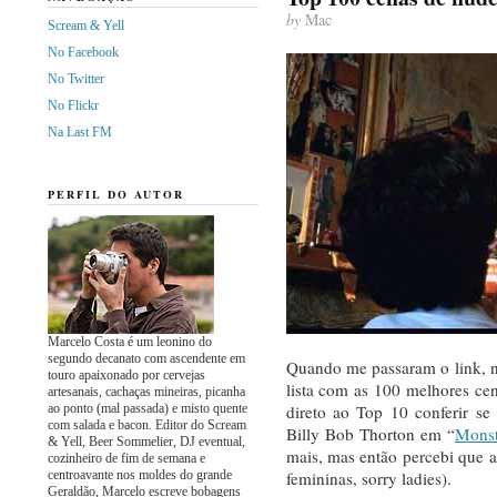
by
Mac
Scream & Yell
No Facebook
No Twitter
No Flickr
Na Last FM
PERFIL DO AUTOR
Marcelo Costa é um leonino do
segundo decanato com ascendente em
Quando me passaram o link, n
touro apaixonado por cervejas
lista com as 100 melhores cena
artesanais, cachaças mineiras, picanha
ao ponto (mal passada) e misto quente
direto ao Top 10 conferir se
com salada e bacon. Editor do Scream
Billy Bob Thorton em “
Monst
& Yell, Beer Sommelier, DJ eventual,
mais, mas então percebi que a
cozinheiro de fim de semana e
centroavante nos moldes do grande
femininas, sorry ladies).
Geraldão, Marcelo escreve bobagens