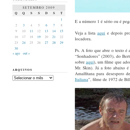
SETEMBRO 2009
Q
Q
S
S
D
S
T
1
E a número 1 é sério ou é pe
2
3
4
5
6
7
8
9
10
11
12
13
14
15
Veja a lista
aqui
e depois pro
16
17
18
19
20
21
22
locadora.
23
24
25
26
27
28
29
30
Ps. A foto que abre o texto 
« ago
out »
“Sonhadores” (2003), do Bert
sobre
aqui
), um filme que ador
Mr. Skin). Já a foto abaixo é
ARQUIVOS
Amalfitana para desespero 
Arquivos
Italiana
”, filme de 1972 de Bil