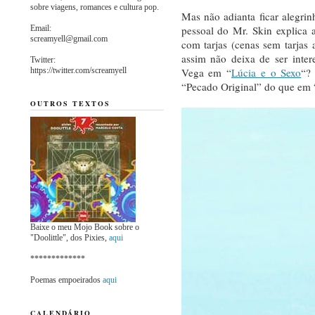
sobre viagens, romances e cultura pop.
Mas não adianta ficar alegri
Email:
pessoal do Mr. Skin explica 
screamyell@gmail.com
com tarjas (cenas sem tarjas
assim não deixa de ser inte
Twitter:
https://twitter.com/screamyell
Vega em “
Lúcia e o Sexo
“?
“Pecado Original” do que em 
OUTROS TEXTOS
Baixe o meu Mojo Book sobre o
"Doolittle", dos Pixies,
aqui
*************
Poemas empoeirados
aqui
CALENDÁRIO