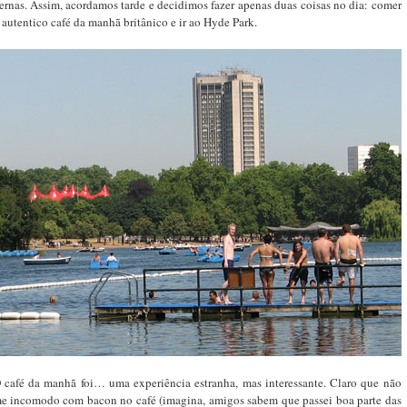
ernas. Assim, acordamos tarde e decidimos fazer apenas duas coisas no dia: comer
 autentico café da manhã britânico e ir ao Hyde Park.
 café da manhã foi… uma experiência estranha, mas interessante. Claro que não
e incomodo com bacon no café (imagina, amigos sabem que passei boa parte das