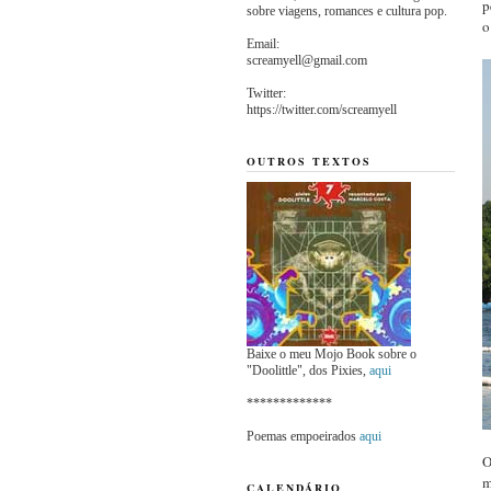
p
sobre viagens, romances e cultura pop.
o
Email:
screamyell@gmail.com
Twitter:
https://twitter.com/screamyell
OUTROS TEXTOS
Baixe o meu Mojo Book sobre o
"Doolittle", dos Pixies,
aqui
*************
Poemas empoeirados
aqui
O
m
CALENDÁRIO