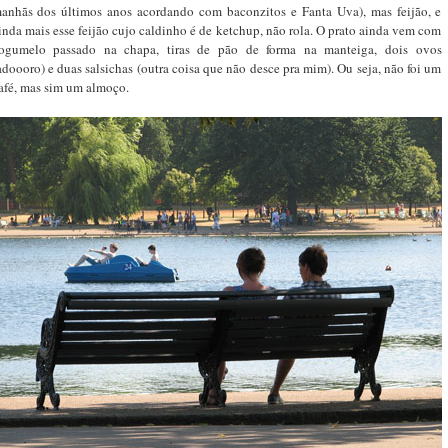
anhãs dos últimos anos acordando com baconzitos e Fanta Uva), mas feijão, e
inda mais esse feijão cujo caldinho é de ketchup, não rola. O prato ainda vem com
ogumelo passado na chapa, tiras de pão de forma na manteiga, dois ovos
adoooro) e duas salsichas (outra coisa que não desce pra mim). Ou seja, não foi um
afé, mas sim um almoço.