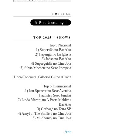
TWITTER
TOP 2025 – SHOWS
Top 5 Nacional
1) Supervão no Bar Alto
2) Papangu no La Iglesia
3) Jadsa no Bar Alto
4) Superguidis no Cine Joia
5) Silvia Machete no Sesc Pompeia
Hors-Concours: Gilberto Gil no Allianz
Top 5 Internacional
1) Jon Spencer no Sesc Avenida
Paulista / Sesc Jundiai
2) Linda Martini no A Porta Maldita /
Bar Alto
3) Garbage no Terra SP
4) Amyl in The Sniffers no Cine Joia
5) Mudhoney no Cine Joia
Arte