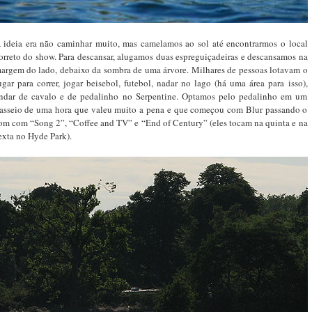
 ideia era não caminhar muito, mas camelamos ao sol até encontrarmos o local
orreto do show. Para descansar, alugamos duas espreguiçadeiras e descansamos na
argem do lado, debaixo da sombra de uma árvore. Milhares de pessoas lotavam o
ugar para correr, jogar beisebol, futebol, nadar no lago (há uma área para isso),
ndar de cavalo e de pedalinho no Serpentine. Optamos pelo pedalinho em um
asseio de uma hora que valeu muito a pena e que começou com Blur passando o
om com “Song 2”, “Coffee and TV” e “End of Century” (eles tocam na quinta e na
exta no Hyde Park).