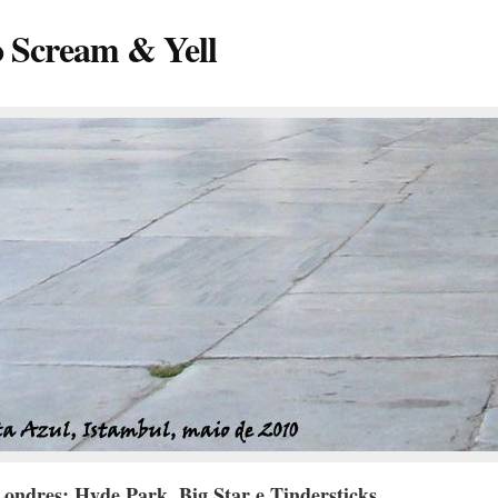
o Scream & Yell
ondres: Hyde Park, Big Star e Tindersticks