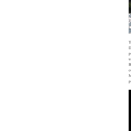
T
D
p
u
B
c
M
p