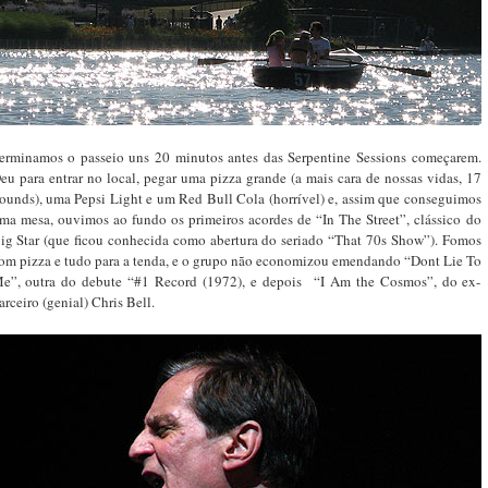
erminamos o passeio uns 20 minutos antes das Serpentine Sessions começarem.
eu para entrar no local, pegar uma pizza grande (a mais cara de nossas vidas, 17
ounds), uma Pepsi Light e um Red Bull Cola (horrível) e, assim que conseguimos
ma mesa, ouvimos ao fundo os primeiros acordes de “In The Street”, clássico do
ig Star (que ficou conhecida como abertura do seriado “That 70s Show”). Fomos
om pizza e tudo para a tenda, e o grupo não economizou emendando “Dont Lie To
e”, outra do debute “#1 Record (1972), e depois “I Am the Cosmos”, do ex-
arceiro (genial) Chris Bell.