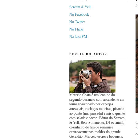
b
Scream & Yell
No Facebook
No Twitter
No Flickr
Na Last FM
PERFIL DO AUTOR
Marcelo Costa é um leonino do
segundo decanato com ascendente em
touro apaixonado por cervejas
artesanais, cachaças mineiras, picanha
ao ponto (mal passada) e misto quente
com salada e bacon. Editor do Scream
O
& Yell, Beer Sommelier, DJ eventual,
cozinheiro de fim de semana e
p
centroavante nos moldes do grande
c
Geraldão, Marcelo escreve bobagens