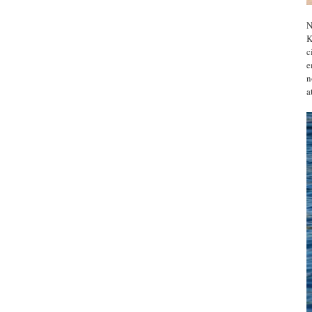
N
K
c
e
n
a