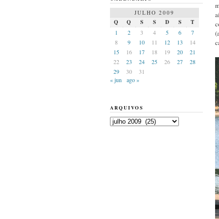
m
JULHO 2009
a
Q
Q
S
S
D
S
T
c
1
2
3
4
5
6
7
(
8
9
10
11
12
13
14
c
15
16
17
18
19
20
21
22
23
24
25
26
27
28
29
30
31
« jun
ago »
ARQUIVOS
Arquivos