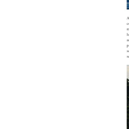
A
c
m
l
a
p
s
s