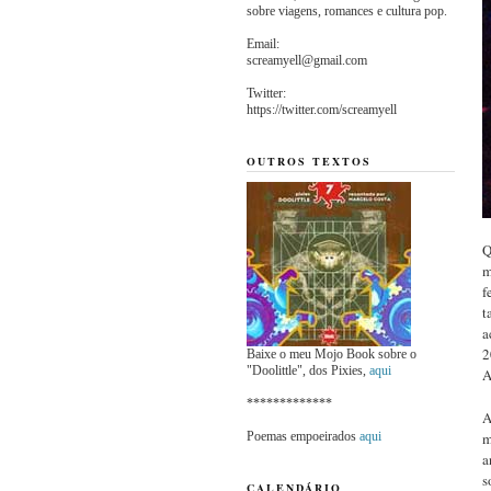
sobre viagens, romances e cultura pop.
Email:
screamyell@gmail.com
Twitter:
https://twitter.com/screamyell
OUTROS TEXTOS
Q
m
f
t
a
2
Baixe o meu Mojo Book sobre o
"Doolittle", dos Pixies,
aqui
A
*************
A
Poemas empoeirados
aqui
m
a
s
CALENDÁRIO