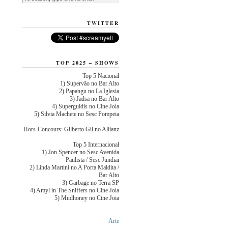
TWITTER
TOP 2025 – SHOWS
Top 5 Nacional
1) Supervão no Bar Alto
2) Papangu no La Iglesia
3) Jadsa no Bar Alto
4) Superguidis no Cine Joia
5) Silvia Machete no Sesc Pompeia
Hors-Concours: Gilberto Gil no Allianz
Top 5 Internacional
1) Jon Spencer no Sesc Avenida
Paulista / Sesc Jundiai
2) Linda Martini no A Porta Maldita /
Bar Alto
3) Garbage no Terra SP
4) Amyl in The Sniffers no Cine Joia
5) Mudhoney no Cine Joia
Arte