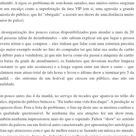
nhembi. A rigor, os problemas de som foram sanados, mas muitos outros surgiram
m seu encalço como a superlotação da área VIP (em si, uma agressão a grande
aioria do público, que foi “obrigado” a assistir aos shows de uma distância muito
aior do palco).
 desorganização dos poucos caixas disponibilizados para atender a mais de 20
il pessoas (além de desinformados – não sabiam explicar em que lugar a pessoa
everia retirar o que comprou – eles tinham que lidar com uma estrutura precária
ujo maior exemplo reside no fato do comprador ter que falar sua senha de cartão
e débito para a vendedora, já que não havia como ela passar a máquina de cartão
or baixo da grade de atendimento), os banheiros que deveriam receber limpeza
onstante (o que não aconteceu) e a longa espera entre um show e outro – que
ulminou num atraso total de três horas e levou o último show a terminar pós 5 da
anhã – são sintomas de um festival que cresceu em público, mas não em
ualidade.
m pouco antes das 4 da manhã, no serviço de recados que aparecia no telão do
alco, alguém do público brincava: “Eu tenho uma vida fora daqui”. A produção se
squeceu disso. Fora a lista de problemas, o line-up deste ano se mostrou confuso e
e qualidade questionável. Se nenhuma das seis atrações fez um show ruim,
ambém nenhuma impressionou mais do que o esperado. Faltou “show” no sentido
strito da palavra em um festival antes caracterizado por apresentações antológicas
 line-ups atenciosos com o que de melhor estava se fazendo em música no mundo.
e o que se viu na Arena do Anhembi é o melhor da música neste momento da