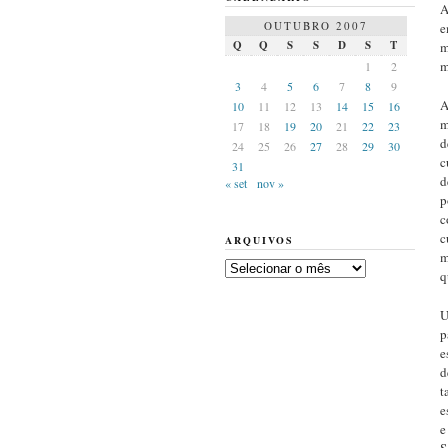
A
OUTUBRO 2007
e
Q
Q
S
S
D
S
T
m
m
1
2
3
4
5
6
7
8
9
A
10
11
12
13
14
15
16
m
17
18
19
20
21
22
23
d
24
25
26
27
28
29
30
c
31
d
« set
nov »
p
c
c
ARQUIVOS
m
Arquivos
q
U
p
e
d
t
e
e
S