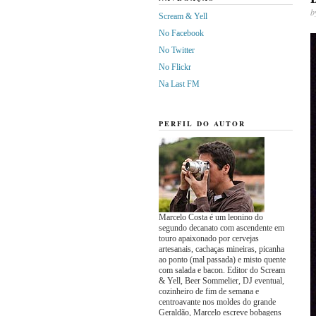
b
Scream & Yell
No Facebook
No Twitter
No Flickr
Na Last FM
PERFIL DO AUTOR
Marcelo Costa é um leonino do
segundo decanato com ascendente em
touro apaixonado por cervejas
artesanais, cachaças mineiras, picanha
ao ponto (mal passada) e misto quente
com salada e bacon. Editor do Scream
& Yell, Beer Sommelier, DJ eventual,
cozinheiro de fim de semana e
centroavante nos moldes do grande
Geraldão, Marcelo escreve bobagens