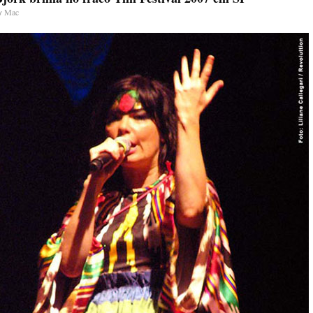
y
Mac