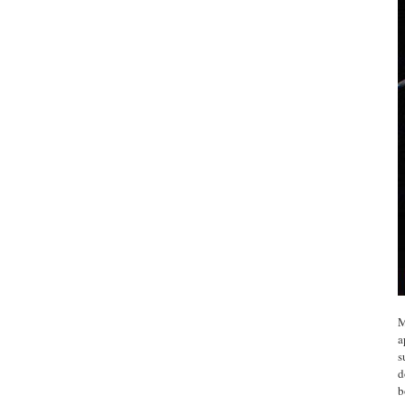
M
a
s
d
b