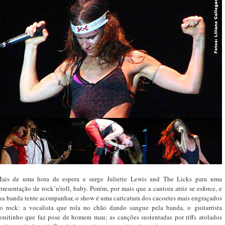
ais de uma hora de espera e surge Juliette Lewis and The Licks para uma
presentação de rock’n’roll, baby. Porém, por mais que a cantora atriz se esforce, e
ua banda tente acompanhar, o show é uma caricatura dos cacoetes mais engraçados
o rock: a vocalista que rola no chão dando sangue pela banda, o guitarrista
onitinho que faz pose de homem mau; as canções sustentadas por riffs atolados