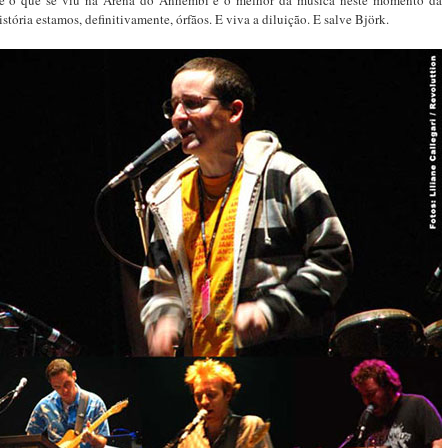
istória estamos, definitivamente, órfãos. E viva a diluição. E salve Björk.