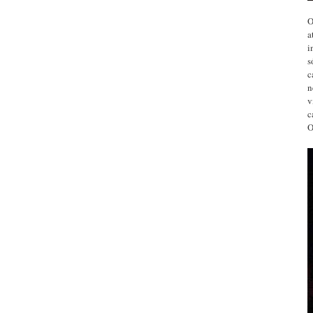
O
a
i
s
c
n
v
c
O