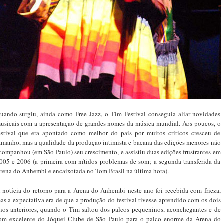
uando surgiu, ainda como Free Jazz, o Tim Festival conseguia aliar novidades
usicais com a apresentação de grandes nomes da música mundial. Aos poucos, o
estival que era apontado como melhor do país por muitos críticos cresceu de
amanho, mas a qualidade da produção intimista e bacana das edições menores não
companhou (em São Paulo) seu crescimento, e assistiu duas edições frustrantes em
005 e 2006 (a primeira com nítidos problemas de som; a segunda transferida da
rena do Anhembi e encaixotada no Tom Brasil na última hora).
 notícia do retorno para a Arena do Anhembi neste ano foi recebida com frieza,
as a expectativa era de que a produção do festival tivesse aprendido com os dois
nos anteriores, quando o Tim saltou dos palcos pequeninos, aconchegantes e de
om excelente do Jóquei Clube de São Paulo para o palco enorme da Arena do