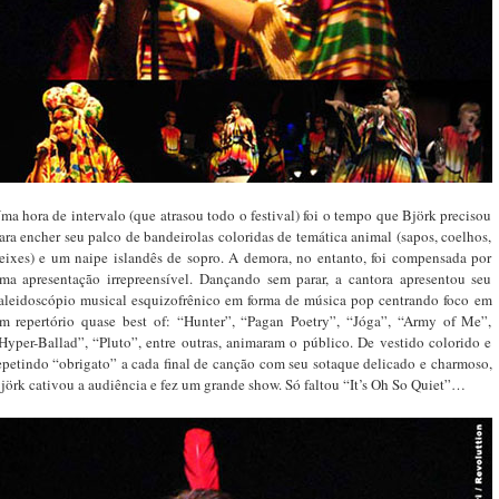
ma hora de intervalo (que atrasou todo o festival) foi o tempo que Björk precisou
ara encher seu palco de bandeirolas coloridas de temática animal (sapos, coelhos,
eixes) e um naipe islandês de sopro. A demora, no entanto, foi compensada por
ma apresentação irrepreensível. Dançando sem parar, a cantora apresentou seu
aleidoscópio musical esquizofrênico em forma de música pop centrando foco em
m repertório quase best of: “Hunter”, “Pagan Poetry”, “Jóga”, “Army of Me”,
Hyper-Ballad”, “Pluto”, entre outras, animaram o público. De vestido colorido e
epetindo “obrigato” a cada final de canção com seu sotaque delicado e charmoso,
jörk cativou a audiência e fez um grande show. Só faltou “It’s Oh So Quiet”…