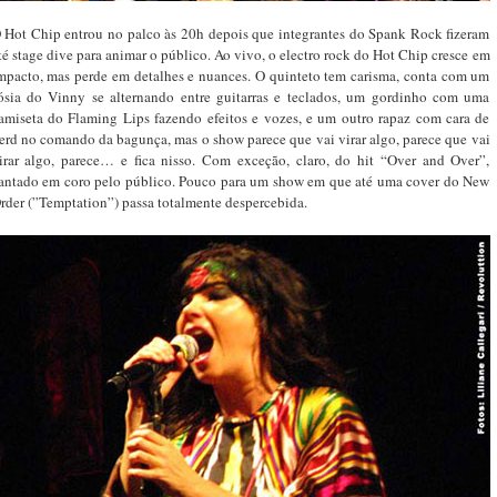
 Hot Chip entrou no palco às 20h depois que integrantes do Spank Rock fizeram
té stage dive para animar o público. Ao vivo, o electro rock do Hot Chip cresce em
mpacto, mas perde em detalhes e nuances. O quinteto tem carisma, conta com um
ósia do Vinny se alternando entre guitarras e teclados, um gordinho com uma
amiseta do Flaming Lips fazendo efeitos e vozes, e um outro rapaz com cara de
erd no comando da bagunça, mas o show parece que vai virar algo, parece que vai
irar algo, parece… e fica nisso. Com exceção, claro, do hit “Over and Over”,
antado em coro pelo público. Pouco para um show em que até uma cover do New
rder (”Temptation”) passa totalmente despercebida.