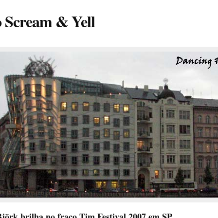
o Scream & Yell
jörk brilha no fraco Tim Festival 2007 em SP