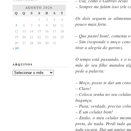
– Uia, como o Gabriel Jesus
– Sempre me falam isso (ele 
AGOSTO 2026
Q
Q
S
S
D
S
T
Os dois seguem se alimenta
1
2
3
4
pouco mais forte.
5
6
7
8
9
10
11
12
13
14
15
16
17
18
– Que pastel bom!, comenta o
19
20
21
22
23
24
25
– Sim (responde o moço conc
26
27
28
29
30
31
tirar a alegria do garoto).
« jul
O tempo está passando, e o ra
mãe de seu filho mandou al
ARQUIVOS
pede a palavra:
Arquivos
– Moço, posso te dar um cons
– Claro!
– Coloca senha no seu celula
bagunça.
– Puxa, verdade, preciso col
– É um celular bom!
– Então, o meu celular mesmo
preta, do nada. Perdi tudo que
toda escura. Dai um amigo m