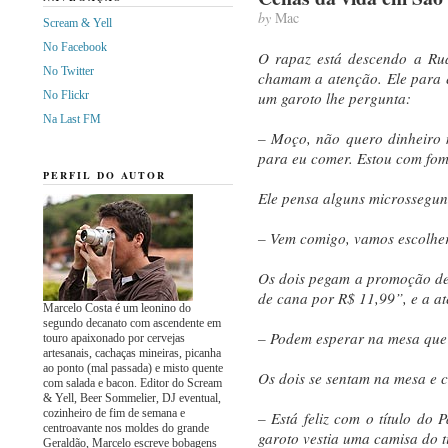
by
Mac
Scream & Yell
No Facebook
O rapaz está descendo a Rua
No Twitter
chamam a atenção. Ele para 
No Flickr
um garoto lhe pergunta:
Na Last FM
– Moço, não quero dinheiro 
para eu comer. Estou com fom
PERFIL DO AUTOR
Ele pensa alguns microssegun
– Vem comigo, vamos escolher
Os dois pegam a promoção de
de cana por R$ 11,99”, e a at
Marcelo Costa é um leonino do
segundo decanato com ascendente em
– Podem esperar na mesa que l
touro apaixonado por cervejas
artesanais, cachaças mineiras, picanha
ao ponto (mal passada) e misto quente
Os dois se sentam na mesa e
com salada e bacon. Editor do Scream
& Yell, Beer Sommelier, DJ eventual,
cozinheiro de fim de semana e
– Está feliz com o título do 
centroavante nos moldes do grande
garoto vestia uma camisa do t
Geraldão, Marcelo escreve bobagens