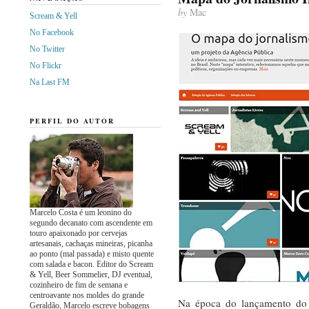
by
Mac
Scream & Yell
No Facebook
No Twitter
No Flickr
Na Last FM
PERFIL DO AUTOR
Marcelo Costa é um leonino do
segundo decanato com ascendente em
touro apaixonado por cervejas
artesanais, cachaças mineiras, picanha
ao ponto (mal passada) e misto quente
com salada e bacon. Editor do Scream
& Yell, Beer Sommelier, DJ eventual,
cozinheiro de fim de semana e
centroavante nos moldes do grande
Na época do lançamento d
Geraldão, Marcelo escreve bobagens