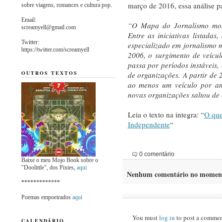
março de 2016, essa análise p
sobre viagens, romances e cultura pop.
Email:
“O Mapa do Jornalismo most
screamyell@gmail.com
Entre as iniciativas listadas
Twitter:
especializado em jornalismo 
https://twitter.com/screamyell
2006, o surgimento de veícul
passa por períodos instáveis,
OUTROS TEXTOS
de organizações. A partir de 
ao menos um veículo por a
novas organizações saltou de 
Leia o texto na integra: “
O que
Independente
“
0 comentário
Baixe o meu Mojo Book sobre o
"Doolittle", dos Pixies,
aqui
Nenhum comentário no momen
*************
Poemas empoeirados
aqui
You must
log in
to post a commen
CALENDÁRIO