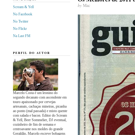
by
Mac
Scream & Yell
No Facebook
No Twitter
No Flickr
Na Last FM
PERFIL DO AUTOR
Marcelo Costa é um leonino do
segundo decanato com ascendente em
touro apaixonado por cervejas
artesanais, cachaças mineiras, picanha
ao ponto (mal passada) e misto quente
com salada e bacon. Editor do Scream
& Yell, Beer Sommelier, DJ eventual,
cozinheiro de fim de semana e
centroavante nos moldes do grande
Geraldão, Marcelo escreve bobagens