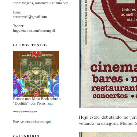
sobre viagens, romances e cultura pop.
Email:
screamyell@gmail.com
Twitter:
https://twitter.com/screamyell
OUTROS TEXTOS
Baixe o meu Mojo Book sobre o
"Doolittle", dos Pixies,
aqui
*************
Hoje estou debutando no júr
Poemas empoeirados
aqui
votando na categoria Melhor
CALENDÁRIO