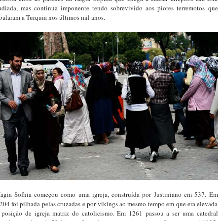
udiada, mas continua imponente tendo sobrevivido aos piores terremotos que
balaram a Turquia nos últimos mil anos.
agia Sofhia começou como uma igreja, construída por Justiniano em 537. Em
204 foi pilhada pelas cruzadas e por vikings ao mesmo tempo em que era elevada
 posição de igreja matriz do catolicismo. Em 1261 passou a ser uma catedral