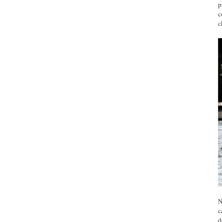
p
c
c
N
c
d