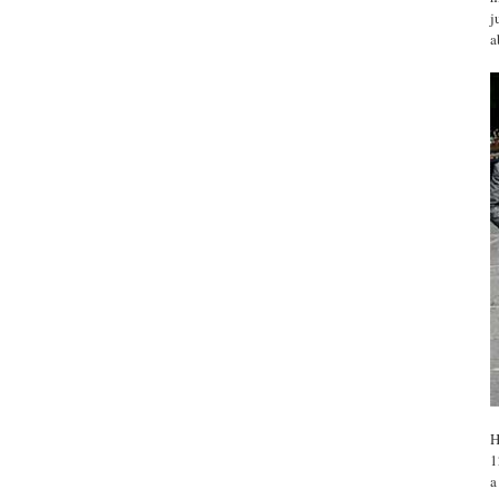
j
a
H
1
a