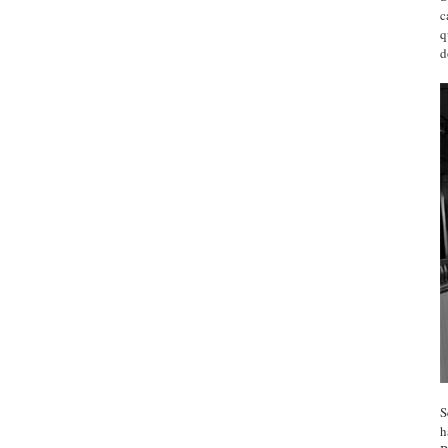
c
q
d
S
h