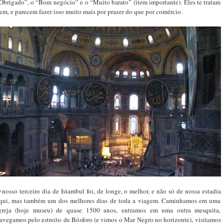
Obrigado”, o “Bom negócio” e o “Muito barato” (item importante). Eles te tratam
em, e parecem fazer isso muito mais por prazer do que por comércio.
 nosso terceiro dia de Istambul foi, de longe, o melhor, e não só de nossa estadia
qui, mas também um dos melhores dias de toda a viagem. Caminhamos em uma
greja (hoje museu) de quase 1500 anos, entramos em uma outra mesquita,
avegamos pelo estreito de Bósforo (e vimos o Mar Negro no horizonte), visitamos