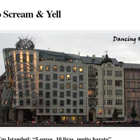
o Scream & Yell
m Istambul: “5 euros, 10 liras, muito barato”