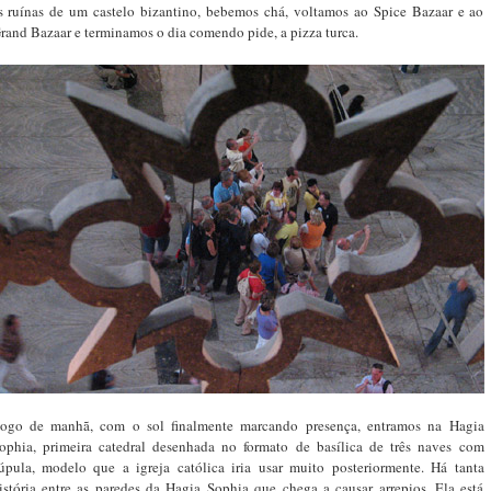
s ruínas de um castelo bizantino, bebemos chá, voltamos ao Spice Bazaar e ao
rand Bazaar e terminamos o dia comendo pide, a pizza turca.
ogo de manhã, com o sol finalmente marcando presença, entramos na Hagia
ophia, primeira catedral desenhada no formato de basílica de três naves com
úpula, modelo que a igreja católica iria usar muito posteriormente. Há tanta
istória entre as paredes da Hagia Sophia que chega a causar arrepios. Ela está