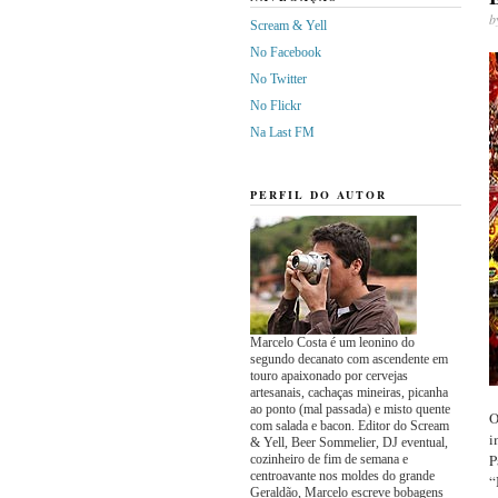
b
Scream & Yell
No Facebook
No Twitter
No Flickr
Na Last FM
PERFIL DO AUTOR
Marcelo Costa é um leonino do
segundo decanato com ascendente em
touro apaixonado por cervejas
artesanais, cachaças mineiras, picanha
ao ponto (mal passada) e misto quente
O
com salada e bacon. Editor do Scream
i
& Yell, Beer Sommelier, DJ eventual,
P
cozinheiro de fim de semana e
centroavante nos moldes do grande
“
Geraldão, Marcelo escreve bobagens