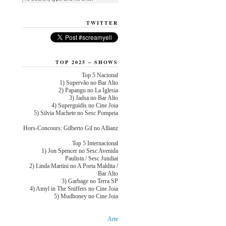
TWITTER
TOP 2025 – SHOWS
Top 5 Nacional
1) Supervão no Bar Alto
2) Papangu no La Iglesia
3) Jadsa no Bar Alto
4) Superguidis no Cine Joia
5) Silvia Machete no Sesc Pompeia
Hors-Concours: Gilberto Gil no Allianz
Top 5 Internacional
1) Jon Spencer no Sesc Avenida
Paulista / Sesc Jundiai
2) Linda Martini no A Porta Maldita /
Bar Alto
3) Garbage no Terra SP
4) Amyl in The Sniffers no Cine Joia
5) Mudhoney no Cine Joia
Arte