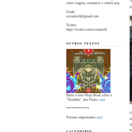
“
sobre viagens, romances e cultura pop.
b
Email:
screamyell@gmail.com
Twitter:
https://twitter.com/screamyell
OUTROS TEXTOS
Baixe o meu Mojo Book sobre o
"Doolittle", dos Pixies,
aqui
*************
O
Poemas empoeirados
aqui
a
i
n
CALENDÁRIO