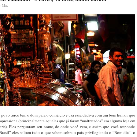
y
Mac
 povo turco tem o dom para o comércio e usa essa dádiva com um bom humor que
mpressiona (principalmente aqueles que já foram “maltratados” em alguma loja em
aris). Eles perguntam seu nome, de onde você vem, e assim que você responde
Brasil” eles soltam tudo o que sabem sobre o país privilegiando o “Bom dia”, o