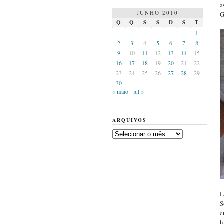
a
JUNHO 2010
G
Q
Q
S
S
D
S
T
1
2
3
4
5
6
7
8
9
10
11
12
13
14
15
16
17
18
19
20
21
22
23
24
25
26
27
28
29
30
« maio
jul »
ARQUIVOS
Arquivos
L
S
c
h