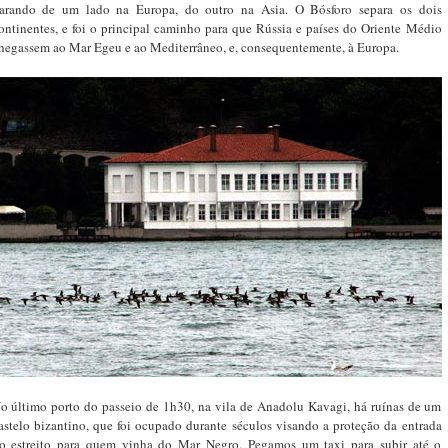
arando de um lado na Europa, do outro na Asia. O Bósforo separa os dois
ontinentes, e foi o principal caminho para que Rússia e países do Oriente Médio
hegassem ao Mar Egeu e ao Mediterrâneo, e, consequentemente, à Europa.
o último porto do passeio de 1h30, na vila de Anadolu Kavagi, há ruínas de um
astelo bizantino, que foi ocupado durante séculos visando a proteção da entrada
o estreito para quem vinha do Mar Negro. Pegamos um taxi para subir até o