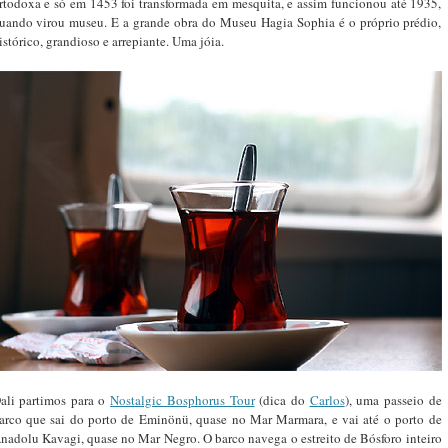
rtodoxa e só em 1453 foi transformada em mesquita, e assim funcionou até 1935,
uando virou museu. E a grande obra do Museu Hagia Sophia é o próprio prédio,
istórico, grandioso e arrepiante. Uma jóia.
ali partimos para o
Nostalgic Bosphorus Tour
(dica do
Carlos
), uma passeio de
arco que sai do porto de Eminönü, quase no Mar Marmara, e vai até o porto de
nadolu Kavagi, quase no Mar Negro. O barco navega o estreito de Bósforo inteiro