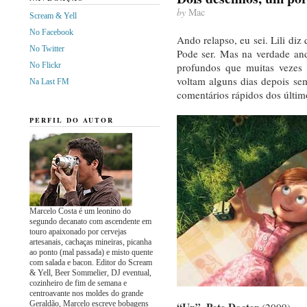
by
Mac
Scream & Yell
No Facebook
Ando relapso, eu sei. Lili diz
No Twitter
Pode ser. Mas na verdade an
No Flickr
profundos que muitas vezes
voltam alguns dias depois se
Na Last FM
comentários rápidos dos últi
PERFIL DO AUTOR
Marcelo Costa é um leonino do
segundo decanato com ascendente em
touro apaixonado por cervejas
artesanais, cachaças mineiras, picanha
ao ponto (mal passada) e misto quente
com salada e bacon. Editor do Scream
& Yell, Beer Sommelier, DJ eventual,
cozinheiro de fim de semana e
centroavante nos moldes do grande
Geraldão, Marcelo escreve bobagens
“Up”, Pete Docter
(2009)