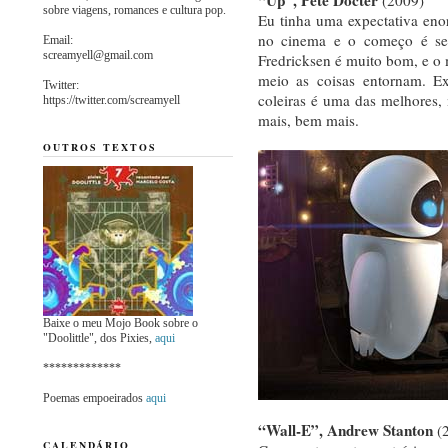
sobre viagens, romances e cultura pop.
Eu tinha uma expectativa eno
no cinema e o começo é se
Email:
screamyell@gmail.com
Fredricksen é muito bom, e o 
meio as coisas entornam. E
Twitter:
coleiras é uma das melhores,
https://twitter.com/screamyell
mais, bem mais.
OUTROS TEXTOS
Baixe o meu Mojo Book sobre o
"Doolittle", dos Pixies,
aqui
*************
Poemas empoeirados
aqui
“Wall-E”, Andrew Stanton
(
CALENDÁRIO