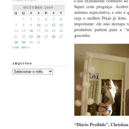
Caso exatamente contrário ao
fiquei com preguiça. Acab
OUTUBRO 2009
mínima expectativa, e não é 
Q
Q
S
S
D
S
T
seja o melhor Pixar já feito
1
2
3
4
5
6
importante: ele não derrapa t
7
8
9
10
11
12
13
produtora partem para a “
14
15
16
17
18
19
20
gracinha.
21
22
23
24
25
26
27
28
29
30
31
« set
nov »
ARQUIVOS
Arquivos
“Diário Proibido”, Christian