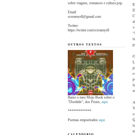
sobre viagens, romances e cultura pop.
E
D
Email:
C
screamyell@gmail.com
d
Twitter:
v
https://twitter.com/screamyell
“
t
p
OUTROS TEXTOS
O
L
p
o
p
l
m
Baixe o meu Mojo Book sobre o
A
"Doolittle", dos Pixies,
aqui
V
*************
c
Q
Poemas empoeirados
aqui
t
m
CALENDÁRIO