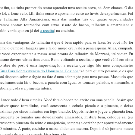
or fim, eu tinha prometido tentar aprender uma receita nova, né. Sem chance. O dia
e foi, a fome veio, Lili tinha curso e apostei no certo ao invés de experimentar. Fui
e Talharim Alla Amatriciana, uma das minhas três ou quatro especialidades
vamos contar: tournedos com ervas, risoto de bacon, talharim a amatriciana e
aldo verde, que eu já dei
a receita
) na cozinha.
ma das vantagens do talharim é que é bem rápido para se fazer. Se você não for
omo o cumpadi Inagaki que é fã do miojo cru, vale a pena esperar. Aliás, cumpadi,
e você experimentar a massa semi pronta de talharim da Mezzani, irá viciar. Eu
esmo devoro várias tiras cruas. Bem, voltando a receita, o que você vê lá em cima
o abre do post é uma improvisação: a receita que sigo (do meu companheiro
Guia Para Sobrevivência do Homem na Cozinha
“) é para quatro pessoas, e os que
stá disposto sobre o fogão na foto é uma adaptação para uma pessoa. Mas tudo que
recisamos está lá: o bacon, a panela com água, os tomates pelados, o macarrão, a
ebola picada e a pimenta inteira.
 lance todo é bem simples. Você frita o bacon no azeite em uma panela. Assim que
stiver quase torradinho, você acrescenta a cebola picada e a pimenta, e deixa
ozinhar por cinco minutos em fogo brando. Depois, retire e jogue a pimenta fora,
crescente os tomates nus devidamente amassados, misture bem, coloque sal (eu
crescento pimenta do reino e manjericão, sempre) e cozinhe por aproximadamente
0 minutos. À parte, cozinhe a massa al dente e escorra. Depois é só juntar a massa
a panela do molho e servir. Fica bom, viu.