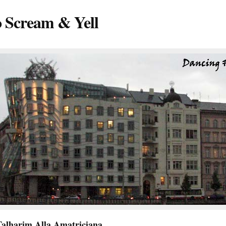
o Scream & Yell
alharim Alla Amatriciana