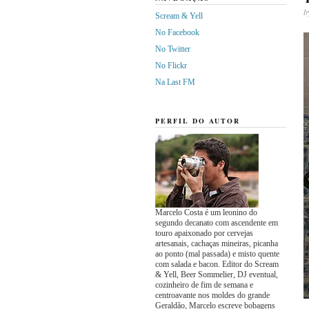
b
Scream & Yell
No Facebook
No Twitter
No Flickr
Na Last FM
PERFIL DO AUTOR
Marcelo Costa é um leonino do
segundo decanato com ascendente em
touro apaixonado por cervejas
artesanais, cachaças mineiras, picanha
ao ponto (mal passada) e misto quente
com salada e bacon. Editor do Scream
& Yell, Beer Sommelier, DJ eventual,
cozinheiro de fim de semana e
centroavante nos moldes do grande
Geraldão, Marcelo escreve bobagens