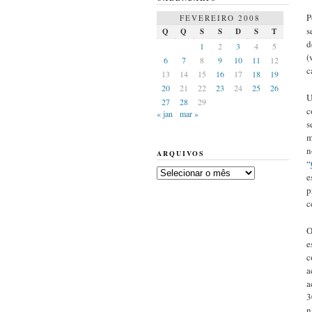
P
FEVEREIRO 2008
s
Q
Q
S
S
D
S
T
d
1
2
3
4
5
(
6
7
8
9
10
11
12
c
13
14
15
16
17
18
19
20
21
22
23
24
25
26
U
27
28
29
c
« jan
mar »
s
m
n
ARQUIVOS
“
Arquivos
e
p
c
O
e
c
a
a
3
n