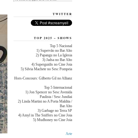
TWITTER
TOP 2025 – SHOWS
Top 5 Nacional
1) Supervão no Bar Alto
2) Papangu no La Iglesia
3) Jadsa no Bar Alto
4) Superguidis no Cine Joia
5) Silvia Machete no Sesc Pompeia
Hors-Concours: Gilberto Gil no Allianz
Top 5 Internacional
1) Jon Spencer no Sesc Avenida
Paulista / Sesc Jundiai
2) Linda Martini no A Porta Maldita /
Bar Alto
3) Garbage no Terra SP
4) Amyl in The Sniffers no Cine Joia
5) Mudhoney no Cine Joia
Arte