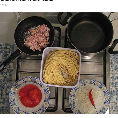
y
Mac