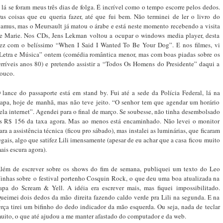
 lá se foram meus três dias de folga. É incrível como o tempo escorre pelos dedos.
as coisas que eu queria fazer, até que fui bem. Não terminei de ler o livro do
amus, mas o Meursault já matou o árabe e está neste momento recebendo a visita
e Marie. Nos CDs, Jens Lekman voltou a ocupar o windows media player, desta
ez com o belíssimo “When I Said I Wanted To Be Your Dog”. E nos filmes, vi
Letra e Música” ontem (comédia romântica menor, mas com boas piadas sobre os
erríveis anos 80) e pretendo assistir a “Todos Os Homens do Presidente” daqui a
ouco.
 lance do passaporte está em stand by. Fui até a sede da Polícia Federal, lá na
apa, hoje de manhã, mas não teve jeito. “O senhor tem que agendar um horário
ela internet”. Agendei para o final de março. Se soubesse, não tinha desembolsado
s R$ 156 da taxa agora. Mas ao menos está encaminhado. Não levei o monitor
ara a assistência técnica (ficou pro sábado), mas instalei as luminárias, que ficaram
egais, algo que satifez Lili imensamente (apesar de eu achar que a casa ficou muito
ais escura agora).
lém de escrever sobre os shows do fim de semana, publiquei um texto do Leo
inhas sobre o festival portenho Cosquin Rock, o que deu uma boa atualizada na
apa do Scream & Yell. A idéia era escrever mais, mas fiquei impossibilitado.
ueimei dois dedos da mão direita fazendo caldo verde pra Lili na segunda. E na
erça tirei um bifinho do dedo indicador da mão esquerda. Ou seja, nada de teclar
uito, o que até ajudou a me manter afastado do computador e da web.