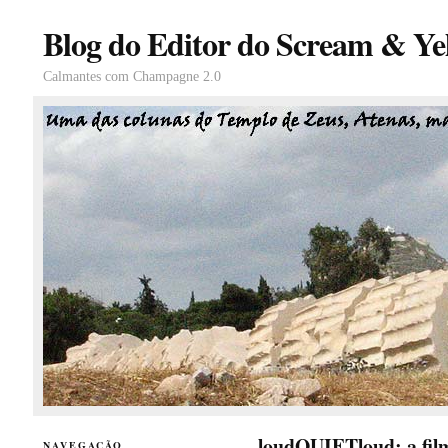
Blog do Editor do Scream & Yel
Calmantes com Champagne 2.0
loudQUIETloud: a film
NAVEGAÇÃO