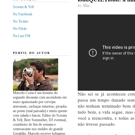
by
Mac
Scream & Yell
No Facebook
No Twitter
No Flickr
Na Last FM
PERFIL DO AUTOR
Marcelo Costa é um leonino do
Não sei se já aconteceu com
segundo decanato com ascendente em
passa um tempo danado sem f
touro apaixonado por cervejas
não tenham terminado bem da
artesanais, cachaças mineiras, picanha
ao ponto (mal passada) e misto quente
tudo bem, a vida segue, ma
com salada e bacon. Editor do Scream
você a reencontra, e todas 
& Yell, Beer Sommelier, DJ eventual,
não tivesse passado.
cozinheiro de fim de semana e
centroavante nos moldes do grande
Geraldão, Marcelo escreve bobagens