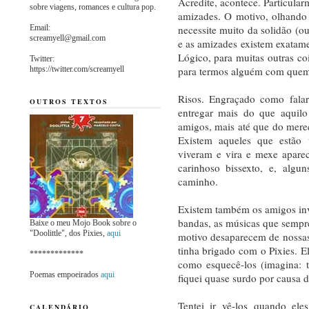
Acredite, acontece. Particula
sobre viagens, romances e cultura pop.
amizades. O motivo, olhando
Email:
necessite muito da solidão (ou
screamyell@gmail.com
e as amizades existem exatame
Lógico, para muitas outras c
Twitter:
https://twitter.com/screamyell
para termos alguém com quem c
Risos. Engraçado como fal
OUTROS TEXTOS
entregar mais do que aquil
amigos, mais até que do mereç
Existem aqueles que estão 
viveram e vira e mexe apare
carinhoso bissexto, e, algu
caminho.
Existem também os amigos inv
bandas, as músicas que semp
Baixe o meu Mojo Book sobre o
"Doolittle", dos Pixies,
aqui
motivo desaparecem de nossa
tinha brigado com o Pixies. E
*************
como esquecê-los (imagina: 
Poemas empoeirados
aqui
fiquei quase surdo por causa d
Tentei ir vê-los quando ele
CALENDÁRIO