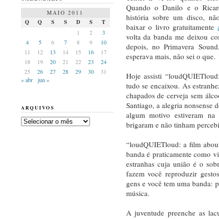
Quando o Danilo e o Rica
MAIO 2011
história sobre um disco, nã
Q
Q
S
S
D
S
T
baixar o livro gratuitamente
1
2
3
volta da banda me deixou co
4
5
6
7
8
9
10
depois, no Primavera Sou
11
12
13
14
15
16
17
esperava mais, não sei o que.
18
19
20
21
22
23
24
25
26
27
28
29
30
31
Hoje assisti “loudQUIETloud:
« abr
jun »
tudo se encaixou. As estranhez
chapados de cerveja sem álco
Santiago, a alegria nonsense 
ARQUIVOS
algum motivo estiveram na 
Arquivos
brigaram e não tinham percebi
“loudQUIETloud: a film about
banda é praticamente como vi
estranhas cuja união é o so
fazem você reproduzir gestos
gens e você tem uma banda: pe
música.
A juventude preenche as lac