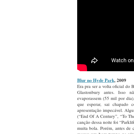
Blur no Hyde Park
, 2009
Era pra ser a volta oficial do
Glastonbury antes. Isso 
evaporassem (55 mil por dia),
que esperar, sai chapado
apresentação impecável. Algu
(“End Of A Century”, “To Th
canção dessa noite foi “Parkli
muita bola. Porém, antes de
morou um bom tempo na vizi