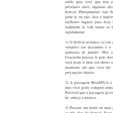
então para você que tem al
próximos anos, algumas dica
festival. Planejamento: não
pode ir, ou não. Isso é impo
melhores lugares para ficar
realmente ir, vale tomar as
rapidamente:
1) O festival acontece só em
vendidos em dezembro e o l
quinzena de janeiro. Mas e
Coachella precisa ir pelo fe
você pode ir atrás em shows so
momento em que você diz 
precauções abaixo.
2) A passagem Brasil/EUA é 
mas você pode comprar antec
Provável que a passagem já es
de cabeça a menos).
3) Procure um hotel ou uma 
os três dias do festival. Ess