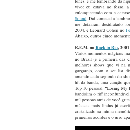
fones, e me lembrando da hip
vivo: eu estava no fosso, a
enlouquecendo com a catarse
Sound
. Dai comecei a lembrar
me deixaram desidratado f
2004, e Leonard Cohen no
Fe
Abaixo, outros cinco moment
R.E.M. no
Rock in Rio
, 2001
Vários momentos mágicos mar
no Brasil (e a primeira das 
melhores shows que vi na m
gargarejo, com o set list d
amando cada segundo do sho
hit da banda, uma canção que
Top 10 pessoal: “Losing My 
bandolim o riff inconfundíve
mil pessoas atrás de você gr
músicas mais lindas já escr
cristalizado na minha memória
primeiros acordes e o urro apa