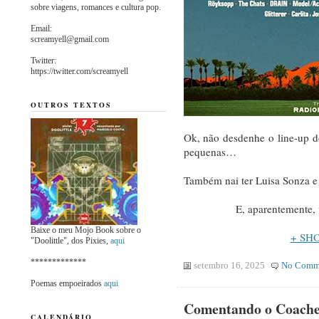
sobre viagens, romances e cultura pop.
Email:
screamyell@gmail.com
Twitter:
https://twitter.com/screamyell
OUTROS TEXTOS
Ok, não desdenhe o line-up do
pequenas…
Também nai ter Luisa Sonza 
E, aparentemente,
Baixe o meu Mojo Book sobre o
+ SHO
"Doolittle", dos Pixies,
aqui
*************
setembro 16, 2025
No Comm
Poemas empoeirados
aqui
Comentando o Coachel
CALENDÁRIO