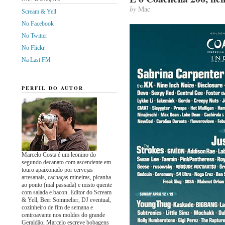
by
Mac
Scream & Yell
No Facebook
No Twitter
No Flickr
Na Last FM
PERFIL DO AUTOR
Marcelo Costa é um leonino do
segundo decanato com ascendente em
touro apaixonado por cervejas
artesanais, cachaças mineiras, picanha
ao ponto (mal passada) e misto quente
com salada e bacon. Editor do Scream
& Yell, Beer Sommelier, DJ eventual,
cozinheiro de fim de semana e
centroavante nos moldes do grande
Geraldão, Marcelo escreve bobagens