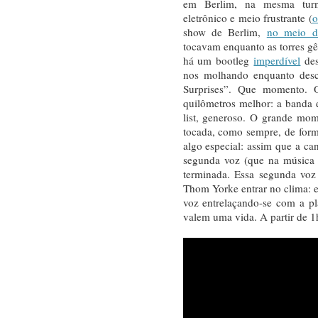
em Berlim, na mesma turn
eletrônico e meio frustrante (
o
show de Berlim,
no meio d
tocavam enquanto as torres g
há um bootleg
imperdível
des
nos molhando enquanto des
Surprises”. Que momento. 
quilômetros melhor: a banda
list, generoso. O grande mo
tocada, como sempre, de form
algo especial: assim que a ca
segunda voz (que na música
terminada. Essa segunda voz
Thom Yorke entrar no clima: el
voz entrelaçando-se com a p
valem uma vida. A partir de 