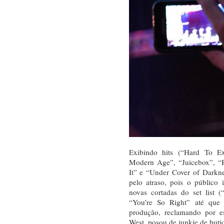
Exibindo hits (“Hard To E
Modern Age”, “Juicebox”, “Re
It” e “Under Cover of Darkne
pelo atraso, pois o público 
novas cortadas do set list 
“You’re So Right” até que 
produção, reclamando por e
West, posou de junkie de but